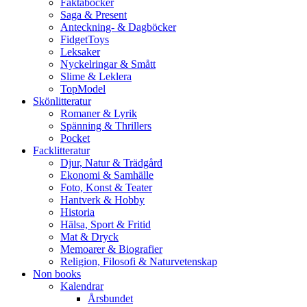
Faktaböcker
Saga & Present
Anteckning- & Dagböcker
FidgetToys
Leksaker
Nyckelringar & Smått
Slime & Leklera
TopModel
Skönlitteratur
Romaner & Lyrik
Spänning & Thrillers
Pocket
Facklitteratur
Djur, Natur & Trädgård
Ekonomi & Samhälle
Foto, Konst & Teater
Hantverk & Hobby
Historia
Hälsa, Sport & Fritid
Mat & Dryck
Memoarer & Biografier
Religion, Filosofi & Naturvetenskap
Non books
Kalendrar
Årsbundet