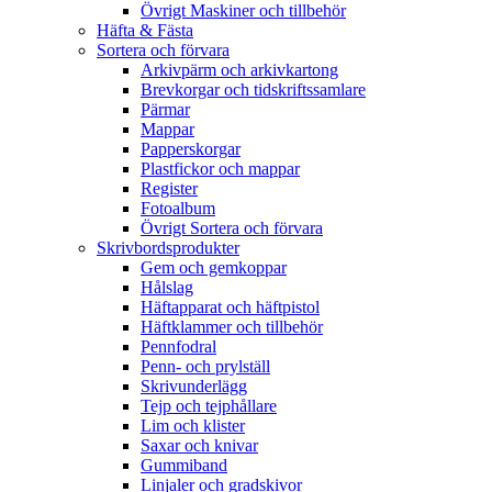
Övrigt Maskiner och tillbehör
Häfta & Fästa
Sortera och förvara
Arkivpärm och arkivkartong
Brevkorgar och tidskriftssamlare
Pärmar
Mappar
Papperskorgar
Plastfickor och mappar
Register
Fotoalbum
Övrigt Sortera och förvara
Skrivbordsprodukter
Gem och gemkoppar
Hålslag
Häftapparat och häftpistol
Häftklammer och tillbehör
Pennfodral
Penn- och prylställ
Skrivunderlägg
Tejp och tejphållare
Lim och klister
Saxar och knivar
Gummiband
Linjaler och gradskivor