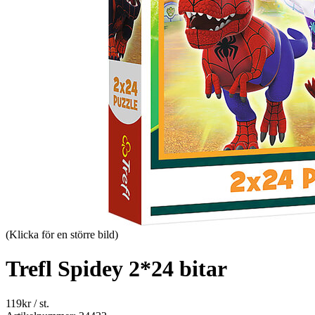
(Klicka för en större bild)
Trefl Spidey 2*24 bitar
119
kr
/ st.