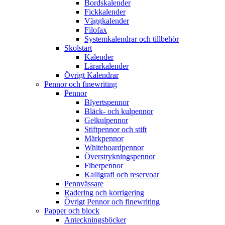
Bordskalender
Fickkalender
Väggkalender
Filofax
Systemkalendrar och tillbehör
Skolstart
Kalender
Lärarkalender
Övrigt Kalendrar
Pennor och finewriting
Pennor
Blyertspennor
Bläck- och kulpennor
Gelkulpennor
Stiftpennor och stift
Märkpennor
Whiteboardpennor
Överstrykningspennor
Fiberpennor
Kalligrafi och reservoar
Pennvässare
Radering och korrigering
Övrigt Pennor och finewriting
Papper och block
Anteckningsböcker