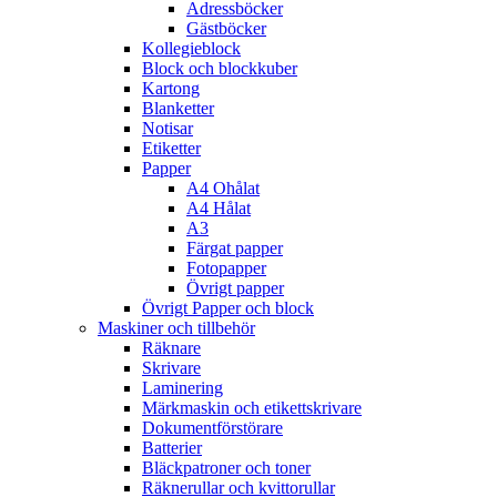
Adressböcker
Gästböcker
Kollegieblock
Block och blockkuber
Kartong
Blanketter
Notisar
Etiketter
Papper
A4 Ohålat
A4 Hålat
A3
Färgat papper
Fotopapper
Övrigt papper
Övrigt Papper och block
Maskiner och tillbehör
Räknare
Skrivare
Laminering
Märkmaskin och etikettskrivare
Dokumentförstörare
Batterier
Bläckpatroner och toner
Räknerullar och kvittorullar