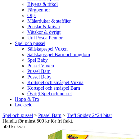
Blyerts & ritkol
Färgpennor
Olja
Målardukar & stafflier
Penslar & knivar
Vätskor & övrigt
Uni Posca Pennor
Spel och pussel
Sällskapsspel Vuxen
Sällskapsspel Barn och ungdom
Spel Baby
Pussel Vuxen
Pussel Barn
Pussel Baby
Kortspel och småspel Vuxna
Kortspel och småspel Barn
Övrigt Spel och pussel
Hopp & Tro
Lycksele
Spel och pussel
>
Pussel Barn
>
Trefl Spidey 2*24 bitar
Handla för minst 500 kr för fri frakt.
500 kr kvar