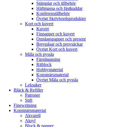
Stämplar och tillbehör
Häftmassa och fästkuddar
Konferenstillbehör
Övrigt Skrivbordsprodukter
Kort och kuvert
Kuvert
Finpapper och kuvert
Omslagspapper och present
Brevpåsar och provsäckar
Övrigt Kort och kuvert
Måla och pyssla
Färgläggning
Ritblock
Hobbymaterial
Konstnärsmaterial
Övrigt Måla och pyssla
Leksaker
Bläck & Refiller
Patroner
Stift
Finewritning
Konstnärsmaterial
Akvarell
Akryl
Block & papper