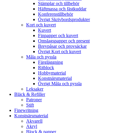
Stämplar och tillbehör
Häftmassa och fästkuddar
Konferenstillbehör
Övrigt Skrivbordsprodukter
Kort och kuvert
Kuvert
Finpapper och kuvert
Omslagspapper och present
Brevpåsar och provsäckar
Övrigt Kort och kuvert
Måla och pyssla
Färgläggning
Ritblock
Hobbymaterial
Konstnärsmaterial
Övrigt Måla och pyssla
Leksaker
Bläck & Refiller
Patroner
Stift
Finewritning
Konstnärsmaterial
Akvarell
Akryl
Block & papper