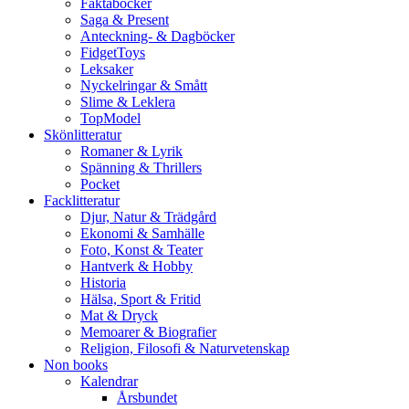
Faktaböcker
Saga & Present
Anteckning- & Dagböcker
FidgetToys
Leksaker
Nyckelringar & Smått
Slime & Leklera
TopModel
Skönlitteratur
Romaner & Lyrik
Spänning & Thrillers
Pocket
Facklitteratur
Djur, Natur & Trädgård
Ekonomi & Samhälle
Foto, Konst & Teater
Hantverk & Hobby
Historia
Hälsa, Sport & Fritid
Mat & Dryck
Memoarer & Biografier
Religion, Filosofi & Naturvetenskap
Non books
Kalendrar
Årsbundet