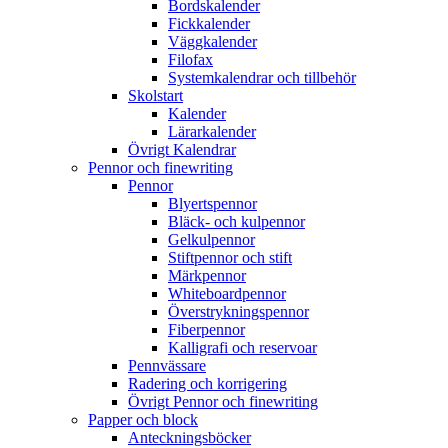
Bordskalender
Fickkalender
Väggkalender
Filofax
Systemkalendrar och tillbehör
Skolstart
Kalender
Lärarkalender
Övrigt Kalendrar
Pennor och finewriting
Pennor
Blyertspennor
Bläck- och kulpennor
Gelkulpennor
Stiftpennor och stift
Märkpennor
Whiteboardpennor
Överstrykningspennor
Fiberpennor
Kalligrafi och reservoar
Pennvässare
Radering och korrigering
Övrigt Pennor och finewriting
Papper och block
Anteckningsböcker