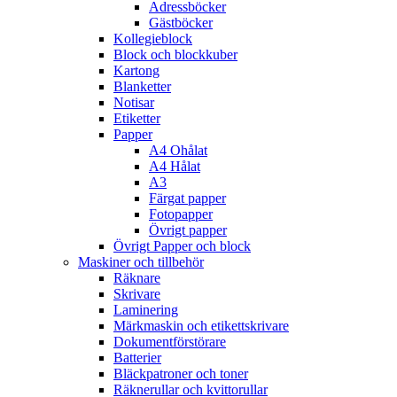
Adressböcker
Gästböcker
Kollegieblock
Block och blockkuber
Kartong
Blanketter
Notisar
Etiketter
Papper
A4 Ohålat
A4 Hålat
A3
Färgat papper
Fotopapper
Övrigt papper
Övrigt Papper och block
Maskiner och tillbehör
Räknare
Skrivare
Laminering
Märkmaskin och etikettskrivare
Dokumentförstörare
Batterier
Bläckpatroner och toner
Räknerullar och kvittorullar