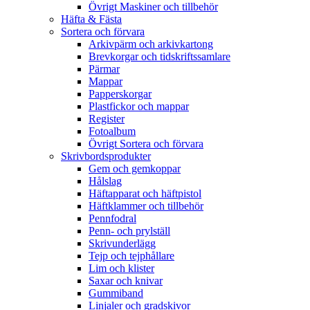
Övrigt Maskiner och tillbehör
Häfta & Fästa
Sortera och förvara
Arkivpärm och arkivkartong
Brevkorgar och tidskriftssamlare
Pärmar
Mappar
Papperskorgar
Plastfickor och mappar
Register
Fotoalbum
Övrigt Sortera och förvara
Skrivbordsprodukter
Gem och gemkoppar
Hålslag
Häftapparat och häftpistol
Häftklammer och tillbehör
Pennfodral
Penn- och prylställ
Skrivunderlägg
Tejp och tejphållare
Lim och klister
Saxar och knivar
Gummiband
Linjaler och gradskivor