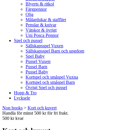
Blyerts & ritkol
Färgpennor
Olja
Målardukar & stafflier
Penslar & knivar
Vätskor & övrigt
Uni Posca Pennor
Spel och pussel
Sällskapsspel Vuxen
Sällskapsspel Barn och ungdom
Spel Baby
Pussel Vuxen
Pussel Barn
Pussel Baby
Kortspel och småspel Vuxna
Kortspel och småspel Barn
Övrigt Spel och pussel
Hopp & Tro
Lycksele
Non books
>
Kort och kuvert
Handla för minst 500 kr för fri frakt.
500 kr kvar