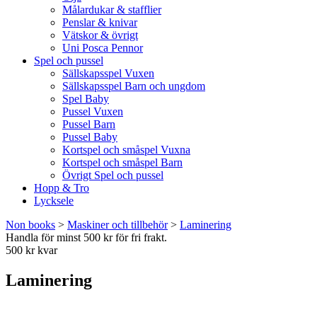
Målardukar & stafflier
Penslar & knivar
Vätskor & övrigt
Uni Posca Pennor
Spel och pussel
Sällskapsspel Vuxen
Sällskapsspel Barn och ungdom
Spel Baby
Pussel Vuxen
Pussel Barn
Pussel Baby
Kortspel och småspel Vuxna
Kortspel och småspel Barn
Övrigt Spel och pussel
Hopp & Tro
Lycksele
Non books
>
Maskiner och tillbehör
>
Laminering
Handla för minst 500 kr för fri frakt.
500 kr kvar
Laminering