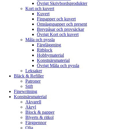
Övrigt Skrivbordsprodukter
Kort och kuvert
Kuvert
Finpapper och kuvert
Omslagspapper och present
Brevpåsar och provsäckar
Övrigt Kort och kuvert
Måla och pyssla
Färgläggning
Ritblock
Hobbymaterial
Konstnärsmaterial
Övrigt Måla och pyssla
Leksaker
Bläck & Refiller
Patroner
Stift
Finewritning
Konstnärsmaterial
Akvarell
Akryl
Block & papper
Blyerts & ritkol
Färgpennor
Olja