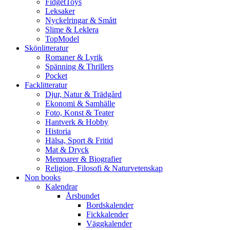
FidgetToys
Leksaker
Nyckelringar & Smått
Slime & Leklera
TopModel
Skönlitteratur
Romaner & Lyrik
Spänning & Thrillers
Pocket
Facklitteratur
Djur, Natur & Trädgård
Ekonomi & Samhälle
Foto, Konst & Teater
Hantverk & Hobby
Historia
Hälsa, Sport & Fritid
Mat & Dryck
Memoarer & Biografier
Religion, Filosofi & Naturvetenskap
Non books
Kalendrar
Årsbundet
Bordskalender
Fickkalender
Väggkalender