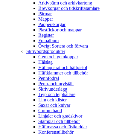
Arkivpärm och arkivkartong
Brevkorgar och tidskriftssamlare
Pärmar
Mappar
Papperskorgar
Plastfickor och mappar
Register
Fotoalbum
Övrigt Sortera och förvara
Skrivbordsprodukter
Gem och gemkoppar
Hålslag
Häftapparat och häftpistol
Häftklammer och tillbehör
Pennfodral
Penn- och prylställ
Skrivunderlägg
Tejp och tejphållare
Lim och klister
Saxar och knivar
Gummiband
Linjaler och gradskivor
Stämplar och tillbehör
Häftmassa och fästkuddar
Konferenstillbehör