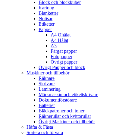
Block och blockkuber
Kartong
Blanketter
Notisar
Etiketter
Papper
A4 Ohålat
A4 Hålat
A3
Färgat papper
Fotopapper
Övrigt papper
Övrigt Papper och block
Maskiner och tillbehör
Räknare
Skrivare
Laminering
Märkmaskin och etikettskrivare
Dokumentförstörare
Batterier
Bläckpatroner och toner
Räknerullar och kvittorullar
Övrigt Maskiner och tillbehör
Häfta & Fästa
Sortera och förvara