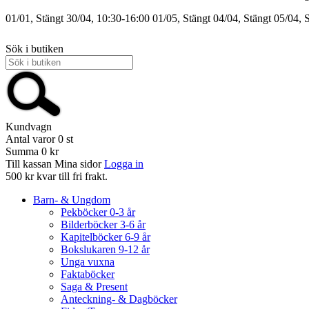
01/01, Stängt
30/04, 10:30-16:00
01/05, Stängt
04/04, Stängt
05/04, 
Sök i butiken
Kundvagn
Antal varor
0
st
Summa
0 kr
Till kassan
Mina sidor
Logga in
500 kr kvar till fri frakt.
Barn- & Ungdom
Pekböcker 0-3 år
Bilderböcker 3-6 år
Kapitelböcker 6-9 år
Bokslukaren 9-12 år
Unga vuxna
Faktaböcker
Saga & Present
Anteckning- & Dagböcker