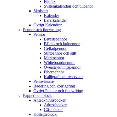
Filofax
Systemkalendrar och tillbehör
Skolstart
Kalender
Lärarkalender
Övrigt Kalendrar
Pennor och finewriting
Pennor
Blyertspennor
Bläck- och kulpennor
Gelkulpennor
Stiftpennor och stift
Märkpennor
Whiteboardpennor
Överstrykningspennor
Fiberpennor
Kalligrafi och reservoar
Pennvässare
Radering och korrigering
Övrigt Pennor och finewriting
Papper och block
Anteckningsböcker
Adressböcker
Gästböcker
Kollegieblock