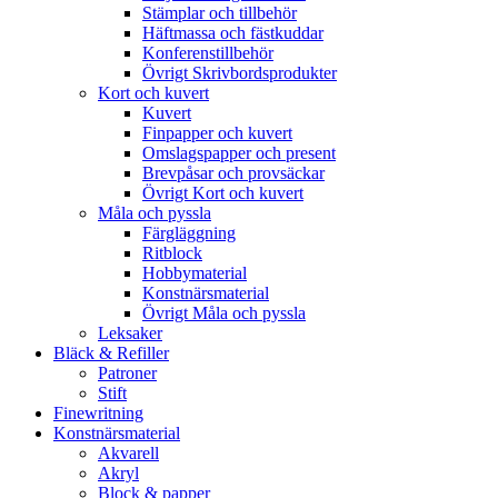
Stämplar och tillbehör
Häftmassa och fästkuddar
Konferenstillbehör
Övrigt Skrivbordsprodukter
Kort och kuvert
Kuvert
Finpapper och kuvert
Omslagspapper och present
Brevpåsar och provsäckar
Övrigt Kort och kuvert
Måla och pyssla
Färgläggning
Ritblock
Hobbymaterial
Konstnärsmaterial
Övrigt Måla och pyssla
Leksaker
Bläck & Refiller
Patroner
Stift
Finewritning
Konstnärsmaterial
Akvarell
Akryl
Block & papper