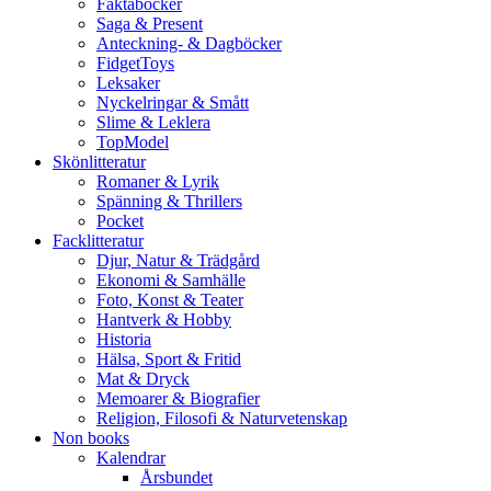
Faktaböcker
Saga & Present
Anteckning- & Dagböcker
FidgetToys
Leksaker
Nyckelringar & Smått
Slime & Leklera
TopModel
Skönlitteratur
Romaner & Lyrik
Spänning & Thrillers
Pocket
Facklitteratur
Djur, Natur & Trädgård
Ekonomi & Samhälle
Foto, Konst & Teater
Hantverk & Hobby
Historia
Hälsa, Sport & Fritid
Mat & Dryck
Memoarer & Biografier
Religion, Filosofi & Naturvetenskap
Non books
Kalendrar
Årsbundet