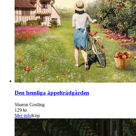
Den hemliga äppelträdgården
Sharon Gosling
129 kr
Mer info
Köp