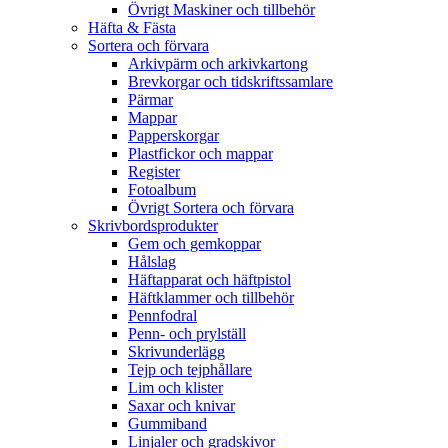
Övrigt Maskiner och tillbehör
Häfta & Fästa
Sortera och förvara
Arkivpärm och arkivkartong
Brevkorgar och tidskriftssamlare
Pärmar
Mappar
Papperskorgar
Plastfickor och mappar
Register
Fotoalbum
Övrigt Sortera och förvara
Skrivbordsprodukter
Gem och gemkoppar
Hålslag
Häftapparat och häftpistol
Häftklammer och tillbehör
Pennfodral
Penn- och prylställ
Skrivunderlägg
Tejp och tejphållare
Lim och klister
Saxar och knivar
Gummiband
Linjaler och gradskivor