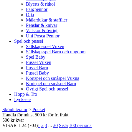
Blyerts & ritkol
Färgpennor
Olja
Målardukar & stafflier
Penslar & knivar
Vätskor & övrigt
Uni Posca Pennor
Spel och pussel
Sällskapsspel Vuxen
Sällskapsspel Barn och ungdom
Spel Baby
Pussel Vuxen
Pussel Barn
Pussel Baby
Kortspel och småspel Vuxna
Kortspel och småspel Barn
Övrigt Spel och pussel
Hopp & Tro
Lycksele
Skönlitteratur
>
Pocket
Handla för minst 500 kr för fri frakt.
500 kr kvar
VISAR
1-24
(703)
1
2
3
...
30
Sista
100 per sida