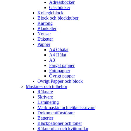
Adressböcker
Gästböcker
Kollegieblock
Block och blockkuber
Kartong
Blanketter
Notisar
Etiketter
Papper
A4 Ohålat
A4 Hålat
A3
Färgat papper
Fotopapper
Övrigt papper
Övrigt Papper och block
Maskiner och tillbehör
Räknare
Skrivare
Laminering
Märkmaskin och etikettskrivare
Dokumentförstörare
Batterier
Bläckpatroner och toner
Räknerullar och kvittorullar