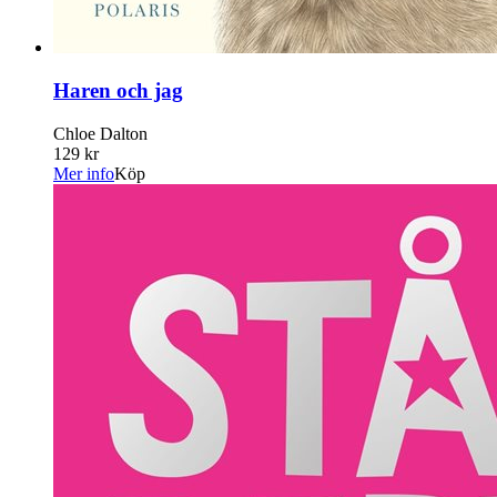
Haren och jag
Chloe Dalton
129 kr
Mer info
Köp