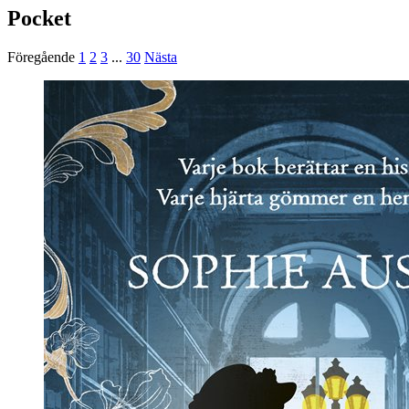
Pocket
Föregående
1
2
3
...
30
Nästa