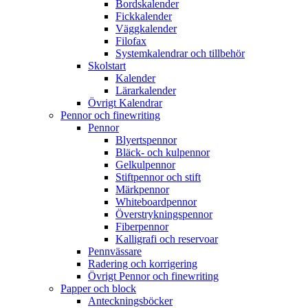
Bordskalender
Fickkalender
Väggkalender
Filofax
Systemkalendrar och tillbehör
Skolstart
Kalender
Lärarkalender
Övrigt Kalendrar
Pennor och finewriting
Pennor
Blyertspennor
Bläck- och kulpennor
Gelkulpennor
Stiftpennor och stift
Märkpennor
Whiteboardpennor
Överstrykningspennor
Fiberpennor
Kalligrafi och reservoar
Pennvässare
Radering och korrigering
Övrigt Pennor och finewriting
Papper och block
Anteckningsböcker