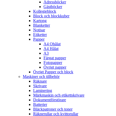
Adressböcker
Gästböcker
Kollegieblock
Block och blockkuber
Kartong
Blanketter
Notisar
Etiketter
Papper
A4 Ohålat
A4 Hålat
A3
Färgat papper
Fotopapper
Övrigt papper
Övrigt Papper och block
Maskiner och tillbehör
Räknare
Skrivare
Laminering
Märkmaskin och etikettskrivare
Dokumentförstörare
Batterier
Bläckpatroner och toner
Räknerullar och kvittorullar