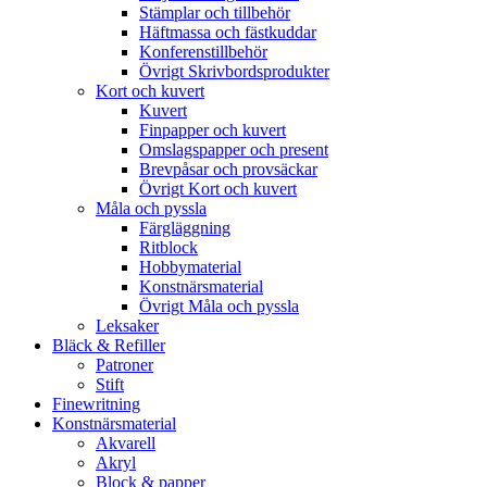
Stämplar och tillbehör
Häftmassa och fästkuddar
Konferenstillbehör
Övrigt Skrivbordsprodukter
Kort och kuvert
Kuvert
Finpapper och kuvert
Omslagspapper och present
Brevpåsar och provsäckar
Övrigt Kort och kuvert
Måla och pyssla
Färgläggning
Ritblock
Hobbymaterial
Konstnärsmaterial
Övrigt Måla och pyssla
Leksaker
Bläck & Refiller
Patroner
Stift
Finewritning
Konstnärsmaterial
Akvarell
Akryl
Block & papper