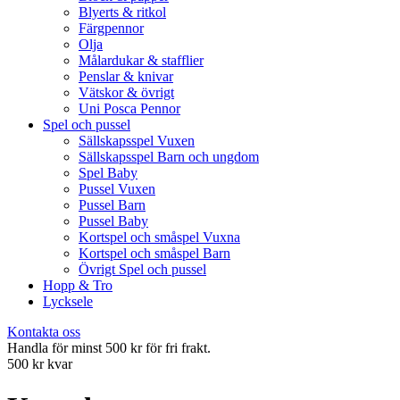
Blyerts & ritkol
Färgpennor
Olja
Målardukar & stafflier
Penslar & knivar
Vätskor & övrigt
Uni Posca Pennor
Spel och pussel
Sällskapsspel Vuxen
Sällskapsspel Barn och ungdom
Spel Baby
Pussel Vuxen
Pussel Barn
Pussel Baby
Kortspel och småspel Vuxna
Kortspel och småspel Barn
Övrigt Spel och pussel
Hopp & Tro
Lycksele
Kontakta oss
Handla för minst 500 kr för fri frakt.
500 kr kvar