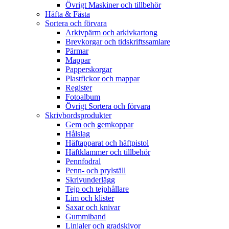
Övrigt Maskiner och tillbehör
Häfta & Fästa
Sortera och förvara
Arkivpärm och arkivkartong
Brevkorgar och tidskriftssamlare
Pärmar
Mappar
Papperskorgar
Plastfickor och mappar
Register
Fotoalbum
Övrigt Sortera och förvara
Skrivbordsprodukter
Gem och gemkoppar
Hålslag
Häftapparat och häftpistol
Häftklammer och tillbehör
Pennfodral
Penn- och prylställ
Skrivunderlägg
Tejp och tejphållare
Lim och klister
Saxar och knivar
Gummiband
Linjaler och gradskivor