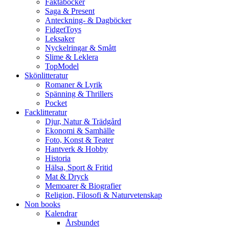
Faktaböcker
Saga & Present
Anteckning- & Dagböcker
FidgetToys
Leksaker
Nyckelringar & Smått
Slime & Leklera
TopModel
Skönlitteratur
Romaner & Lyrik
Spänning & Thrillers
Pocket
Facklitteratur
Djur, Natur & Trädgård
Ekonomi & Samhälle
Foto, Konst & Teater
Hantverk & Hobby
Historia
Hälsa, Sport & Fritid
Mat & Dryck
Memoarer & Biografier
Religion, Filosofi & Naturvetenskap
Non books
Kalendrar
Årsbundet