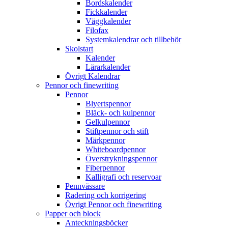
Bordskalender
Fickkalender
Väggkalender
Filofax
Systemkalendrar och tillbehör
Skolstart
Kalender
Lärarkalender
Övrigt Kalendrar
Pennor och finewriting
Pennor
Blyertspennor
Bläck- och kulpennor
Gelkulpennor
Stiftpennor och stift
Märkpennor
Whiteboardpennor
Överstrykningspennor
Fiberpennor
Kalligrafi och reservoar
Pennvässare
Radering och korrigering
Övrigt Pennor och finewriting
Papper och block
Anteckningsböcker