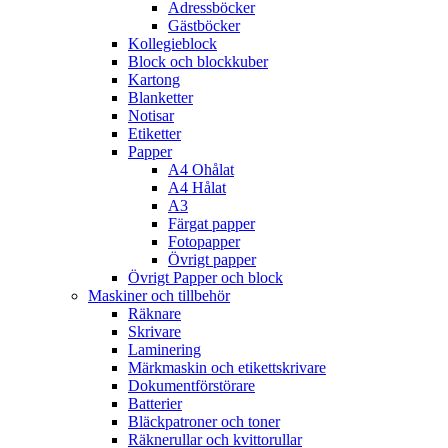
Adressböcker
Gästböcker
Kollegieblock
Block och blockkuber
Kartong
Blanketter
Notisar
Etiketter
Papper
A4 Ohålat
A4 Hålat
A3
Färgat papper
Fotopapper
Övrigt papper
Övrigt Papper och block
Maskiner och tillbehör
Räknare
Skrivare
Laminering
Märkmaskin och etikettskrivare
Dokumentförstörare
Batterier
Bläckpatroner och toner
Räknerullar och kvittorullar