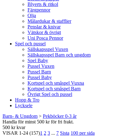
Blyerts & ritkol
Färgpennor
Olja
Målardukar & stafflier
Penslar & knivar
Vätskor & övrigt
Uni Posca Pennor
Spel och pussel
Sällskapsspel Vuxen
Sällskapsspel Barn och ungdom
Spel Baby
Pussel Vuxen
Pussel Barn
Pussel Baby
Kortspel och småspel Vuxna
Kortspel och småspel Barn
Övrigt Spel och pussel
Hopp & Tro
Lycksele
Barn- & Ungdom
>
Pekböcker 0-3 år
Handla för minst 500 kr för fri frakt.
500 kr kvar
VISAR
1-24
(157)
1
2
3
...
7
Sista
100 per sida