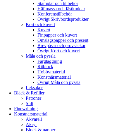
Stämplar och tillbehör
Häftmassa och fästkuddar
Konferenstillbehör
Övrigt Skrivbordsprodukter
Kort och kuvert
Kuvert
Finpapper och kuvert
Omslagspapper och present
Brevpåsar och provsäckar
Övrigt Kort och kuvert
Måla och pyssla
Färgläggning
Ritblock
Hobbymaterial
Konstnärsmaterial
Övrigt Måla och pyssla
Leksaker
Bläck & Refiller
Patroner
Stift
Finewritning
Konstnärsmaterial
Akvarell
Akryl
Block & papper