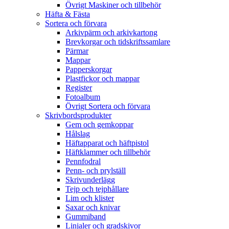
Övrigt Maskiner och tillbehör
Häfta & Fästa
Sortera och förvara
Arkivpärm och arkivkartong
Brevkorgar och tidskriftssamlare
Pärmar
Mappar
Papperskorgar
Plastfickor och mappar
Register
Fotoalbum
Övrigt Sortera och förvara
Skrivbordsprodukter
Gem och gemkoppar
Hålslag
Häftapparat och häftpistol
Häftklammer och tillbehör
Pennfodral
Penn- och prylställ
Skrivunderlägg
Tejp och tejphållare
Lim och klister
Saxar och knivar
Gummiband
Linjaler och gradskivor