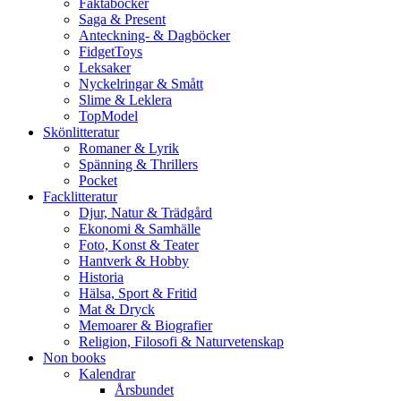
Faktaböcker
Saga & Present
Anteckning- & Dagböcker
FidgetToys
Leksaker
Nyckelringar & Smått
Slime & Leklera
TopModel
Skönlitteratur
Romaner & Lyrik
Spänning & Thrillers
Pocket
Facklitteratur
Djur, Natur & Trädgård
Ekonomi & Samhälle
Foto, Konst & Teater
Hantverk & Hobby
Historia
Hälsa, Sport & Fritid
Mat & Dryck
Memoarer & Biografier
Religion, Filosofi & Naturvetenskap
Non books
Kalendrar
Årsbundet