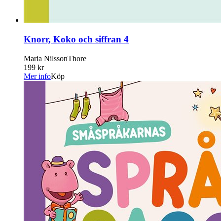
Knorr, Koko och siffran 4
Maria NilssonThore
199 kr
Mer info
Köp