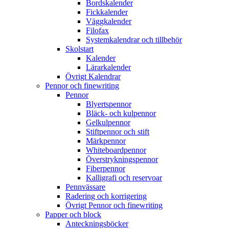
Bordskalender
Fickkalender
Väggkalender
Filofax
Systemkalendrar och tillbehör
Skolstart
Kalender
Lärarkalender
Övrigt Kalendrar
Pennor och finewriting
Pennor
Blyertspennor
Bläck- och kulpennor
Gelkulpennor
Stiftpennor och stift
Märkpennor
Whiteboardpennor
Överstrykningspennor
Fiberpennor
Kalligrafi och reservoar
Pennvässare
Radering och korrigering
Övrigt Pennor och finewriting
Papper och block
Anteckningsböcker