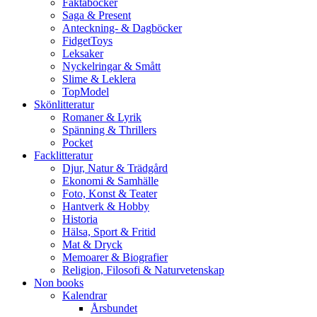
Faktaböcker
Saga & Present
Anteckning- & Dagböcker
FidgetToys
Leksaker
Nyckelringar & Smått
Slime & Leklera
TopModel
Skönlitteratur
Romaner & Lyrik
Spänning & Thrillers
Pocket
Facklitteratur
Djur, Natur & Trädgård
Ekonomi & Samhälle
Foto, Konst & Teater
Hantverk & Hobby
Historia
Hälsa, Sport & Fritid
Mat & Dryck
Memoarer & Biografier
Religion, Filosofi & Naturvetenskap
Non books
Kalendrar
Årsbundet