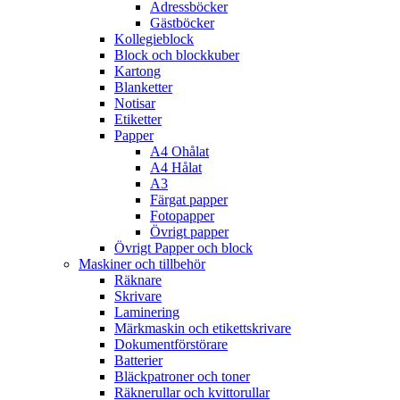
Adressböcker
Gästböcker
Kollegieblock
Block och blockkuber
Kartong
Blanketter
Notisar
Etiketter
Papper
A4 Ohålat
A4 Hålat
A3
Färgat papper
Fotopapper
Övrigt papper
Övrigt Papper och block
Maskiner och tillbehör
Räknare
Skrivare
Laminering
Märkmaskin och etikettskrivare
Dokumentförstörare
Batterier
Bläckpatroner och toner
Räknerullar och kvittorullar