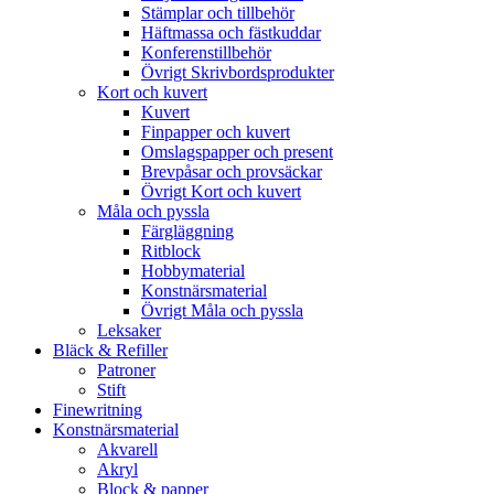
Stämplar och tillbehör
Häftmassa och fästkuddar
Konferenstillbehör
Övrigt Skrivbordsprodukter
Kort och kuvert
Kuvert
Finpapper och kuvert
Omslagspapper och present
Brevpåsar och provsäckar
Övrigt Kort och kuvert
Måla och pyssla
Färgläggning
Ritblock
Hobbymaterial
Konstnärsmaterial
Övrigt Måla och pyssla
Leksaker
Bläck & Refiller
Patroner
Stift
Finewritning
Konstnärsmaterial
Akvarell
Akryl
Block & papper