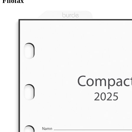
Filofax