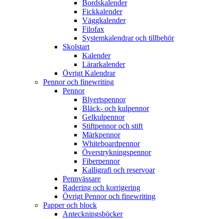
Bordskalender
Fickkalender
Väggkalender
Filofax
Systemkalendrar och tillbehör
Skolstart
Kalender
Lärarkalender
Övrigt Kalendrar
Pennor och finewriting
Pennor
Blyertspennor
Bläck- och kulpennor
Gelkulpennor
Stiftpennor och stift
Märkpennor
Whiteboardpennor
Överstrykningspennor
Fiberpennor
Kalligrafi och reservoar
Pennvässare
Radering och korrigering
Övrigt Pennor och finewriting
Papper och block
Anteckningsböcker