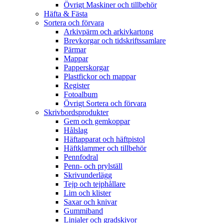
Övrigt Maskiner och tillbehör
Häfta & Fästa
Sortera och förvara
Arkivpärm och arkivkartong
Brevkorgar och tidskriftssamlare
Pärmar
Mappar
Papperskorgar
Plastfickor och mappar
Register
Fotoalbum
Övrigt Sortera och förvara
Skrivbordsprodukter
Gem och gemkoppar
Hålslag
Häftapparat och häftpistol
Häftklammer och tillbehör
Pennfodral
Penn- och prylställ
Skrivunderlägg
Tejp och tejphållare
Lim och klister
Saxar och knivar
Gummiband
Linjaler och gradskivor