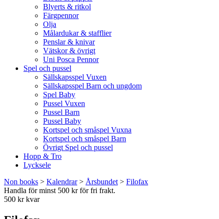
Blyerts & ritkol
Färgpennor
Olja
Målardukar & stafflier
Penslar & knivar
Vätskor & övrigt
Uni Posca Pennor
Spel och pussel
Sällskapsspel Vuxen
Sällskapsspel Barn och ungdom
Spel Baby
Pussel Vuxen
Pussel Barn
Pussel Baby
Kortspel och småspel Vuxna
Kortspel och småspel Barn
Övrigt Spel och pussel
Hopp & Tro
Lycksele
Non books
>
Kalendrar
>
Årsbundet
>
Filofax
Handla för minst 500 kr för fri frakt.
500 kr kvar