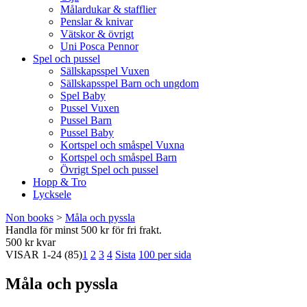
Målardukar & stafflier
Penslar & knivar
Vätskor & övrigt
Uni Posca Pennor
Spel och pussel
Sällskapsspel Vuxen
Sällskapsspel Barn och ungdom
Spel Baby
Pussel Vuxen
Pussel Barn
Pussel Baby
Kortspel och småspel Vuxna
Kortspel och småspel Barn
Övrigt Spel och pussel
Hopp & Tro
Lycksele
Non books
>
Måla och pyssla
Handla för minst 500 kr för fri frakt.
500 kr kvar
VISAR
1-24
(85)
1
2
3
4
Sista
100 per sida
Måla och pyssla