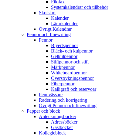
Filofax
Systemkalendrar och tillbehör
Skolstart
Kalender
Lärarkalender
Övrigt Kalendrar
Pennor och finewriting
Pennor
Blyertspennor
Bläck- och kulpennor
Gelkulpennor
Stiftpennor och stift
Märkpennor
Whiteboardpennor
Överstrykningspennor
Fiberpennor
Kalligrafi och reservoar
Pennvässare
Radering och korrigering
Övrigt Pennor och finewriting
Papper och block
Anteckningsböcker
Adressböcker
Gästböcker
Kollegieblock