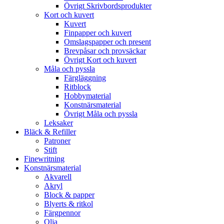
Övrigt Skrivbordsprodukter
Kort och kuvert
Kuvert
Finpapper och kuvert
Omslagspapper och present
Brevpåsar och provsäckar
Övrigt Kort och kuvert
Måla och pyssla
Färgläggning
Ritblock
Hobbymaterial
Konstnärsmaterial
Övrigt Måla och pyssla
Leksaker
Bläck & Refiller
Patroner
Stift
Finewritning
Konstnärsmaterial
Akvarell
Akryl
Block & papper
Blyerts & ritkol
Färgpennor
Olja