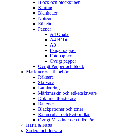
Block och blockkuber
Kartong
Blanketter
Notisar
Etiketter
Papper
A4 Ohålat
A4 Hålat
A3
Färgat papper
Fotopapper
Övrigt papper
Övrigt Papper och block
Maskiner och tillbehör
Räknare
Skrivare
Laminering
Märkmaskin och etikettskrivare
Dokumentförstörare
Batterier
Bläckpatroner och toner
Räknerullar och kvittorullar
Övrigt Maskiner och tillbehör
Häfta & Fästa
Sortera och förvara