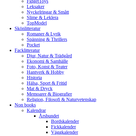
FidgetToys
Leksaker
Nyckelringar & Smått
Slime & Leklera
TopModel
Skönlitteratur
Romaner & Lyrik
Spänning & Thrillers
Pocket
Facklitteratur
Djur, Natur & Trädgård
Ekonomi & Samhälle
Foto, Konst & Teater
Hantverk & Hobby
Historia
Hälsa, Sport & Fritid
Mat & Dryck
Memoarer & Biografier
Religion, Filosofi & Naturvetenskap
Non books
Kalendrar
Årsbundet
Bordskalender
Fickkalender
Väggkalender