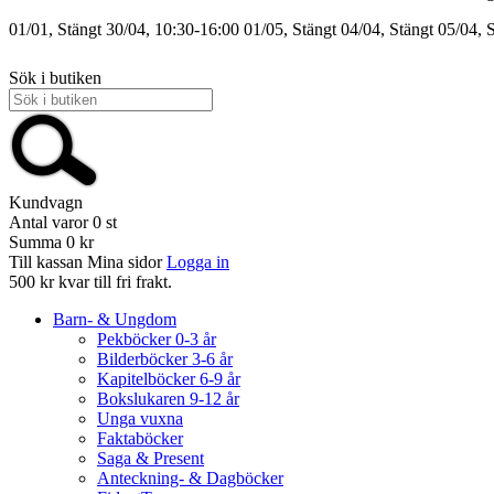
01/01, Stängt
30/04, 10:30-16:00
01/05, Stängt
04/04, Stängt
05/04, 
Sök i butiken
Kundvagn
Antal varor
0
st
Summa
0 kr
Till kassan
Mina sidor
Logga in
500 kr kvar till fri frakt.
Barn- & Ungdom
Pekböcker 0-3 år
Bilderböcker 3-6 år
Kapitelböcker 6-9 år
Bokslukaren 9-12 år
Unga vuxna
Faktaböcker
Saga & Present
Anteckning- & Dagböcker