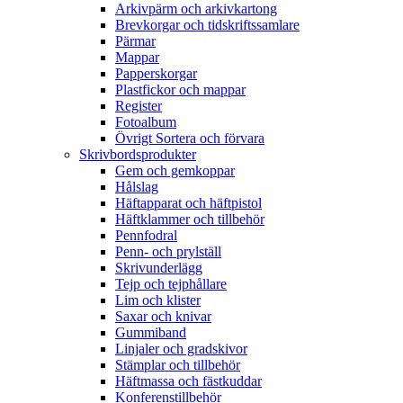
Arkivpärm och arkivkartong
Brevkorgar och tidskriftssamlare
Pärmar
Mappar
Papperskorgar
Plastfickor och mappar
Register
Fotoalbum
Övrigt Sortera och förvara
Skrivbordsprodukter
Gem och gemkoppar
Hålslag
Häftapparat och häftpistol
Häftklammer och tillbehör
Pennfodral
Penn- och prylställ
Skrivunderlägg
Tejp och tejphållare
Lim och klister
Saxar och knivar
Gummiband
Linjaler och gradskivor
Stämplar och tillbehör
Häftmassa och fästkuddar
Konferenstillbehör