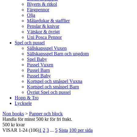
Blyerts & ritkol
Färgpennor
Olja
Målardukar & stafflier
Penslar & knivar
Vätskor & övrigt
Uni Posca Pennor
Spel och pussel
Sällskapsspel Vuxen
Sällskapsspel Barn och ungdom
Spel Baby
Pussel Vuxen
Pussel Barn
Pussel Baby
Kortspel och småspel Vuxna
Kortspel och småspel Barn
Övrigt Spel och pussel
Hopp & Tro
Lycksele
Non books
>
Papper och block
Handla för minst 500 kr för fri frakt.
500 kr kvar
VISAR
1-24
(106)
1
2
3
...
5
Sista
100 per sida