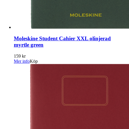
Moleskine Student Cahier XXL olinjerad
myrtle green
159 kr
Mer info
Köp