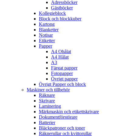
Adressböcker
Gästböcker
Kollegieblock
Block och blockkuber
Kartong
Blanketter
Notisar
Etiketter
Papper
A4 Ohålat
A4 Hålat
A3
Färgat papper
Fotopapper
Övrigt papper
Övrigt Papper och block
Maskiner och tillbehör
Räknare
Skrivare
Laminering
Märkmaskin och etikettskrivare
Dokumentförstörare
Batterier
Bläckpatroner och toner
Räknerullar och kvittorullar