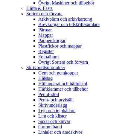
Övrigt Maskiner och tillbehör
Häfta & Fästa
Sortera och förvara
Arkivpärm och arkivkartong
Brevkorgar och tidskriftssamlare
Pärmar
Mappar
Papperskorgar
Plastfickor och mappar
Register
Fotoalbum
Övrigt Sortera och förvara
Skrivbordsprodukter
Gem och gemkoppar
Hålslag
Häftapparat och häftpistol
Häftklammer och tillbehör
Pennfodral
Penn- och prylställ
Skrivunderlägg
Tejp och tejphållare
Lim och klister
Saxar och knivar
Gummiband
Linjaler och gradskivor