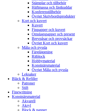
Stämplar och tillbehör
Häftmassa och fästkuddar
Konferenstillbehör
Övrigt Skrivbordsprodukter
Kort och kuvert
Kuvert
Finpapper och kuvert
Omslagspapper och present
Brevpåsar och provsäckar
Övrigt Kort och kuvert
Måla och pyssla
Färgläggning
Ritblock
Hobbymaterial
Konstnärsmaterial
Övrigt Måla och pyssla
Leksaker
Bläck & Refiller
Patroner
Stift
Finewritning
Konstnärsmaterial
Akvarell
Akryl
Block & papper