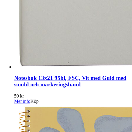
Notesbok 13x21 95bl, FSC, Vit med Guld med
snodd och markeringsband
59 kr
Mer info
Köp