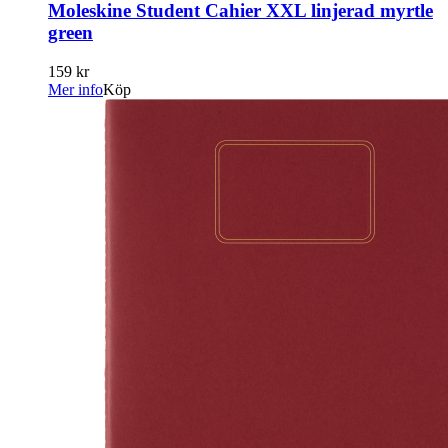
Moleskine Student Cahier XXL linjerad myrtle
green
159 kr
Mer info
Köp