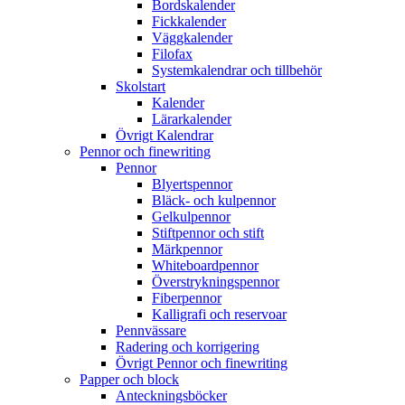
Bordskalender
Fickkalender
Väggkalender
Filofax
Systemkalendrar och tillbehör
Skolstart
Kalender
Lärarkalender
Övrigt Kalendrar
Pennor och finewriting
Pennor
Blyertspennor
Bläck- och kulpennor
Gelkulpennor
Stiftpennor och stift
Märkpennor
Whiteboardpennor
Överstrykningspennor
Fiberpennor
Kalligrafi och reservoar
Pennvässare
Radering och korrigering
Övrigt Pennor och finewriting
Papper och block
Anteckningsböcker