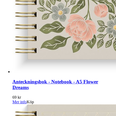
Anteckningsbok - Notebook - A5 Flower
Dreams
69 kr
Mer info
Köp