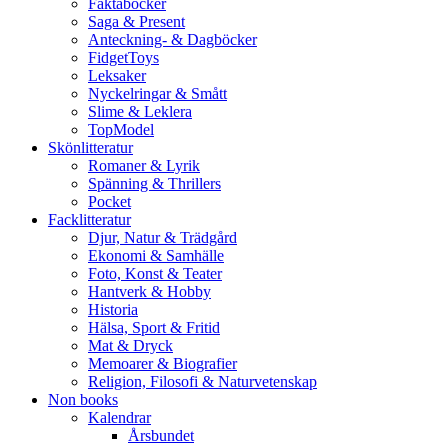
Faktaböcker
Saga & Present
Anteckning- & Dagböcker
FidgetToys
Leksaker
Nyckelringar & Smått
Slime & Leklera
TopModel
Skönlitteratur
Romaner & Lyrik
Spänning & Thrillers
Pocket
Facklitteratur
Djur, Natur & Trädgård
Ekonomi & Samhälle
Foto, Konst & Teater
Hantverk & Hobby
Historia
Hälsa, Sport & Fritid
Mat & Dryck
Memoarer & Biografier
Religion, Filosofi & Naturvetenskap
Non books
Kalendrar
Årsbundet