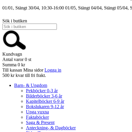
01/01, Stängt
30/04, 10:30-16:00
01/05, Stängt
04/04, Stängt
05/04, 
Sök i butiken
Kundvagn
Antal varor
0
st
Summa
0 kr
Till kassan
Mina sidor
Logga in
500 kr kvar till fri frakt.
Barn- & Ungdom
Pekböcker 0-3 år
Bilderböcker 3-6 år
Kapitelböcker 6-9 år
Bokslukaren 9-12 år
Unga vuxna
Faktaböcker
Saga & Present
Anteckning- & Dagböcker