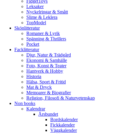
FidgetToys
Leksaker
Nyckelringar & Smått
Slime & Leklera
TopModel
Skönlitteratur
Romaner & Lyrik
Spänning & Thrillers
Pocket
Facklitteratur
Djur, Natur & Trädgård
Ekonomi & Samhälle
Foto, Konst & Teater
Hantverk & Hobby
Historia
Hälsa, Sport & Fritid
Mat & Dryck
Memoarer & Biografier
Religion, Filosofi & Naturvetenskap
Non books
Kalendrar
Årsbundet
Bordskalender
Fickkalender
Väggkalender