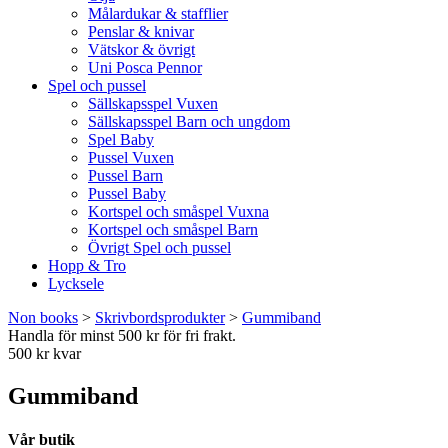
Målardukar & stafflier
Penslar & knivar
Vätskor & övrigt
Uni Posca Pennor
Spel och pussel
Sällskapsspel Vuxen
Sällskapsspel Barn och ungdom
Spel Baby
Pussel Vuxen
Pussel Barn
Pussel Baby
Kortspel och småspel Vuxna
Kortspel och småspel Barn
Övrigt Spel och pussel
Hopp & Tro
Lycksele
Non books
>
Skrivbordsprodukter
>
Gummiband
Handla för minst 500 kr för fri frakt.
500 kr kvar
Gummiband
Vår butik