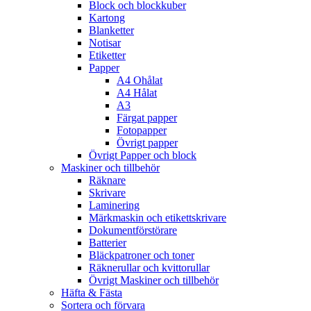
Block och blockkuber
Kartong
Blanketter
Notisar
Etiketter
Papper
A4 Ohålat
A4 Hålat
A3
Färgat papper
Fotopapper
Övrigt papper
Övrigt Papper och block
Maskiner och tillbehör
Räknare
Skrivare
Laminering
Märkmaskin och etikettskrivare
Dokumentförstörare
Batterier
Bläckpatroner och toner
Räknerullar och kvittorullar
Övrigt Maskiner och tillbehör
Häfta & Fästa
Sortera och förvara