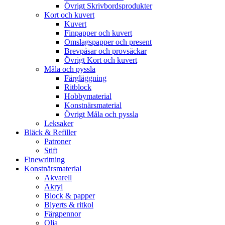
Övrigt Skrivbordsprodukter
Kort och kuvert
Kuvert
Finpapper och kuvert
Omslagspapper och present
Brevpåsar och provsäckar
Övrigt Kort och kuvert
Måla och pyssla
Färgläggning
Ritblock
Hobbymaterial
Konstnärsmaterial
Övrigt Måla och pyssla
Leksaker
Bläck & Refiller
Patroner
Stift
Finewritning
Konstnärsmaterial
Akvarell
Akryl
Block & papper
Blyerts & ritkol
Färgpennor
Olja