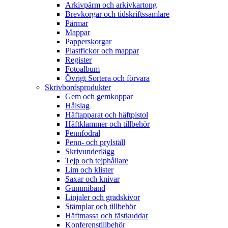
Arkivpärm och arkivkartong
Brevkorgar och tidskriftssamlare
Pärmar
Mappar
Papperskorgar
Plastfickor och mappar
Register
Fotoalbum
Övrigt Sortera och förvara
Skrivbordsprodukter
Gem och gemkoppar
Hålslag
Häftapparat och häftpistol
Häftklammer och tillbehör
Pennfodral
Penn- och prylställ
Skrivunderlägg
Tejp och tejphållare
Lim och klister
Saxar och knivar
Gummiband
Linjaler och gradskivor
Stämplar och tillbehör
Häftmassa och fästkuddar
Konferenstillbehör