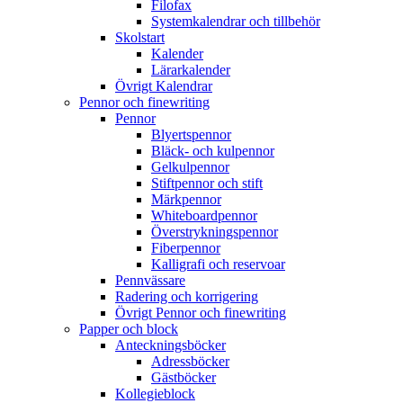
Filofax
Systemkalendrar och tillbehör
Skolstart
Kalender
Lärarkalender
Övrigt Kalendrar
Pennor och finewriting
Pennor
Blyertspennor
Bläck- och kulpennor
Gelkulpennor
Stiftpennor och stift
Märkpennor
Whiteboardpennor
Överstrykningspennor
Fiberpennor
Kalligrafi och reservoar
Pennvässare
Radering och korrigering
Övrigt Pennor och finewriting
Papper och block
Anteckningsböcker
Adressböcker
Gästböcker
Kollegieblock