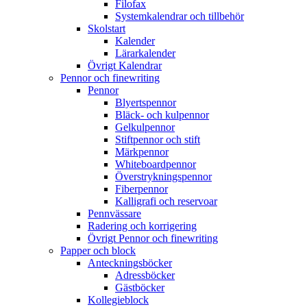
Filofax
Systemkalendrar och tillbehör
Skolstart
Kalender
Lärarkalender
Övrigt Kalendrar
Pennor och finewriting
Pennor
Blyertspennor
Bläck- och kulpennor
Gelkulpennor
Stiftpennor och stift
Märkpennor
Whiteboardpennor
Överstrykningspennor
Fiberpennor
Kalligrafi och reservoar
Pennvässare
Radering och korrigering
Övrigt Pennor och finewriting
Papper och block
Anteckningsböcker
Adressböcker
Gästböcker
Kollegieblock