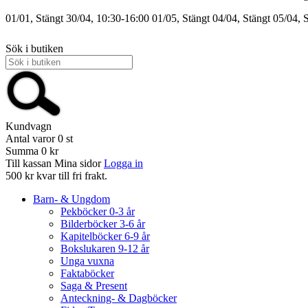
01/01, Stängt
30/04, 10:30-16:00
01/05, Stängt
04/04, Stängt
05/04, 
Sök i butiken
Kundvagn
Antal varor
0
st
Summa
0 kr
Till kassan
Mina sidor
Logga in
500 kr kvar till fri frakt.
Barn- & Ungdom
Pekböcker 0-3 år
Bilderböcker 3-6 år
Kapitelböcker 6-9 år
Bokslukaren 9-12 år
Unga vuxna
Faktaböcker
Saga & Present
Anteckning- & Dagböcker