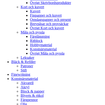
Övrigt Skrivbordsprodukter
Kort och kuvert
Kuvert
Finpapper och kuvert
Omslagspapper och present
Brevpåsar och provsäckar
Övrigt Kort och kuvert
Måla och pyssla
Färgläggning
Ritblock
Hobbymaterial
Konstnärsmaterial
Övrigt Måla och pyssla
Leksaker
Bläck & Refiller
Patroner
Stift
Finewritning
Konstnärsmaterial
Akvarell
Akryl
Block & papper
Blyerts & ritkol
Färgpennor
Olja