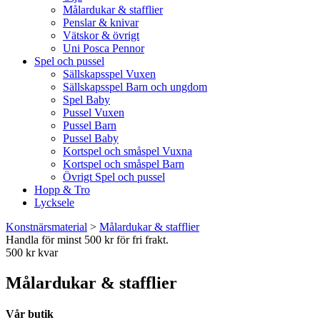
Målardukar & stafflier
Penslar & knivar
Vätskor & övrigt
Uni Posca Pennor
Spel och pussel
Sällskapsspel Vuxen
Sällskapsspel Barn och ungdom
Spel Baby
Pussel Vuxen
Pussel Barn
Pussel Baby
Kortspel och småspel Vuxna
Kortspel och småspel Barn
Övrigt Spel och pussel
Hopp & Tro
Lycksele
Konstnärsmaterial
>
Målardukar & stafflier
Handla för minst 500 kr för fri frakt.
500 kr kvar
Målardukar & stafflier
Vår butik