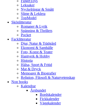
FidgetToys
Leksaker
Nyckelringar & Smått
Slime & Leklera
TopModel
Skönlitteratur
Romaner & Lyrik
Spänning & Thrillers
Pocket
Facklitteratur
Djur, Natur & Trädgård
Ekonomi & Samhälle
Foto, Konst & Teater
Hantverk & Hobby
Historia
Hälsa, Sport & Fritid
Mat & Dryck
Memoarer & Biografier
Religion, Filosofi & Naturvetenskap
Non books
Kalendrar
Årsbundet
Bordskalender
Fickkalender
Väggkalender