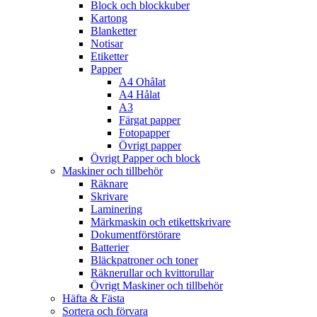
Block och blockkuber
Kartong
Blanketter
Notisar
Etiketter
Papper
A4 Ohålat
A4 Hålat
A3
Färgat papper
Fotopapper
Övrigt papper
Övrigt Papper och block
Maskiner och tillbehör
Räknare
Skrivare
Laminering
Märkmaskin och etikettskrivare
Dokumentförstörare
Batterier
Bläckpatroner och toner
Räknerullar och kvittorullar
Övrigt Maskiner och tillbehör
Häfta & Fästa
Sortera och förvara