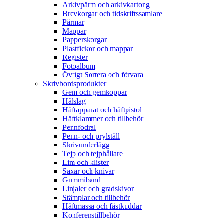
Arkivpärm och arkivkartong
Brevkorgar och tidskriftssamlare
Pärmar
Mappar
Papperskorgar
Plastfickor och mappar
Register
Fotoalbum
Övrigt Sortera och förvara
Skrivbordsprodukter
Gem och gemkoppar
Hålslag
Häftapparat och häftpistol
Häftklammer och tillbehör
Pennfodral
Penn- och prylställ
Skrivunderlägg
Tejp och tejphållare
Lim och klister
Saxar och knivar
Gummiband
Linjaler och gradskivor
Stämplar och tillbehör
Häftmassa och fästkuddar
Konferenstillbehör