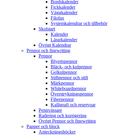
Bordskalender
Fickkalender
Väggkalender
Filofax
Systemkalendrar och tillbehör
Skolstart
Kalender
Lärarkalender
Övrigt Kalendrar
Pennor och finewriting
Pennor
Blyertspennor
Bläck- och kulpennor
Gelkulpennor
Stiftpennor och stift
Märkpennor
Whiteboardpennor
Överstrykningspennor
Fiberpennor
Kalligrafi och reservoar
Pennvässare
Radering och korrigering
Övrigt Pennor och finewriting
Papper och block
Anteckningsböcker