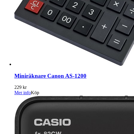
Miniräknare Canon AS-1200
229 kr
Mer info
Köp