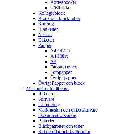
Adressböcker
Gästböcker
Kollegieblock
Block och blockkuber
Kartong
Blanketter
Notisar
Etiketter
Papper
A4 Ohålat
A4 Hålat
A3
Färgat papper
Fotopapper
Övrigt papper
Övrigt Papper och block
Maskiner och tillbehör
Räknare
Skrivare
Laminering
Märkmaskin och etikettskrivare
Dokumentförstörare
Batterier
Bläckpatroner och toner
Räknerullar och kvittorullar