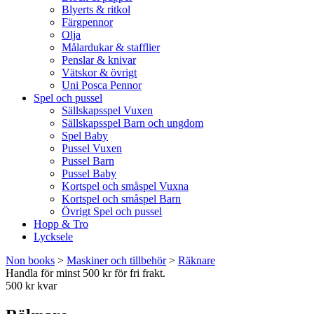
Blyerts & ritkol
Färgpennor
Olja
Målardukar & stafflier
Penslar & knivar
Vätskor & övrigt
Uni Posca Pennor
Spel och pussel
Sällskapsspel Vuxen
Sällskapsspel Barn och ungdom
Spel Baby
Pussel Vuxen
Pussel Barn
Pussel Baby
Kortspel och småspel Vuxna
Kortspel och småspel Barn
Övrigt Spel och pussel
Hopp & Tro
Lycksele
Non books
>
Maskiner och tillbehör
>
Räknare
Handla för minst 500 kr för fri frakt.
500 kr kvar