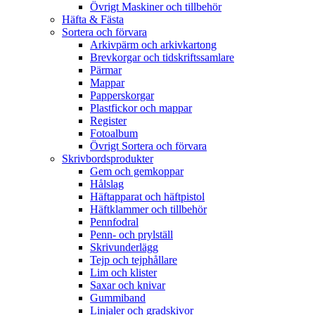
Övrigt Maskiner och tillbehör
Häfta & Fästa
Sortera och förvara
Arkivpärm och arkivkartong
Brevkorgar och tidskriftssamlare
Pärmar
Mappar
Papperskorgar
Plastfickor och mappar
Register
Fotoalbum
Övrigt Sortera och förvara
Skrivbordsprodukter
Gem och gemkoppar
Hålslag
Häftapparat och häftpistol
Häftklammer och tillbehör
Pennfodral
Penn- och prylställ
Skrivunderlägg
Tejp och tejphållare
Lim och klister
Saxar och knivar
Gummiband
Linjaler och gradskivor