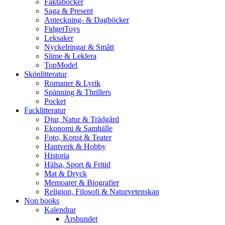
Faktaböcker
Saga & Present
Anteckning- & Dagböcker
FidgetToys
Leksaker
Nyckelringar & Smått
Slime & Leklera
TopModel
Skönlitteratur
Romaner & Lyrik
Spänning & Thrillers
Pocket
Facklitteratur
Djur, Natur & Trädgård
Ekonomi & Samhälle
Foto, Konst & Teater
Hantverk & Hobby
Historia
Hälsa, Sport & Fritid
Mat & Dryck
Memoarer & Biografier
Religion, Filosofi & Naturvetenskap
Non books
Kalendrar
Årsbundet