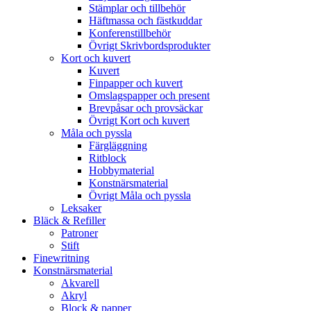
Stämplar och tillbehör
Häftmassa och fästkuddar
Konferenstillbehör
Övrigt Skrivbordsprodukter
Kort och kuvert
Kuvert
Finpapper och kuvert
Omslagspapper och present
Brevpåsar och provsäckar
Övrigt Kort och kuvert
Måla och pyssla
Färgläggning
Ritblock
Hobbymaterial
Konstnärsmaterial
Övrigt Måla och pyssla
Leksaker
Bläck & Refiller
Patroner
Stift
Finewritning
Konstnärsmaterial
Akvarell
Akryl
Block & papper