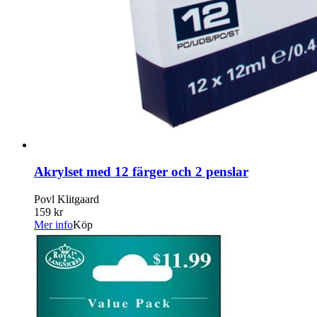
Akrylset med 12 färger och 2 penslar
Povl Klitgaard
159 kr
Mer info
Köp