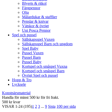
Blyerts & ritkol
Färgpennor
Olja
Målardukar & stafflier
Penslar & knivar
Vätskor & övrigt
Uni Posca Pennor
Spel och pussel
Sällskapsspel Vuxen
Sällskapsspel Barn och ungdom
Spel Baby
Pussel Vuxen
Pussel Barn
Pussel Baby
Kortspel och småspel Vuxna
Kortspel och småspel Barn
Övrigt Spel och pussel
Hopp & Tro
Lycksele
Konstnärsmaterial
Handla för minst 500 kr för fri frakt.
500 kr kvar
VISAR
1-24
(195)
1
2
3
...
9
Sista
100 per sida