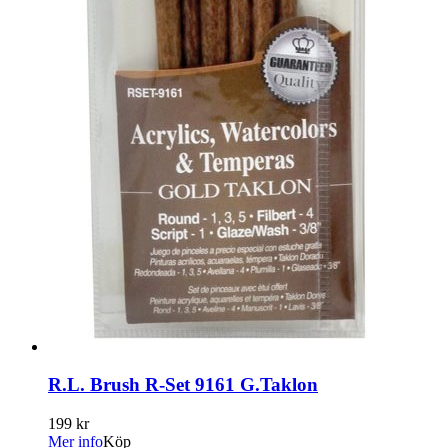
R.L. Brush R-Set 9161 G.Taklon
199 kr
Mer info
Köp