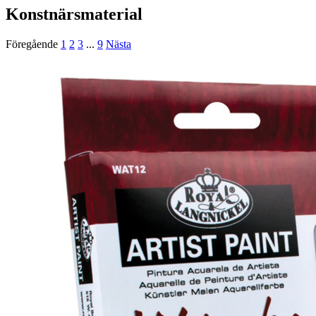
Konstnärsmaterial
Föregående
1
2
3
...
9
Nästa