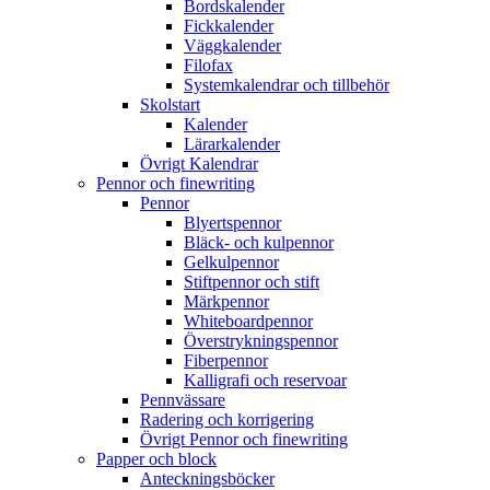
Bordskalender
Fickkalender
Väggkalender
Filofax
Systemkalendrar och tillbehör
Skolstart
Kalender
Lärarkalender
Övrigt Kalendrar
Pennor och finewriting
Pennor
Blyertspennor
Bläck- och kulpennor
Gelkulpennor
Stiftpennor och stift
Märkpennor
Whiteboardpennor
Överstrykningspennor
Fiberpennor
Kalligrafi och reservoar
Pennvässare
Radering och korrigering
Övrigt Pennor och finewriting
Papper och block
Anteckningsböcker