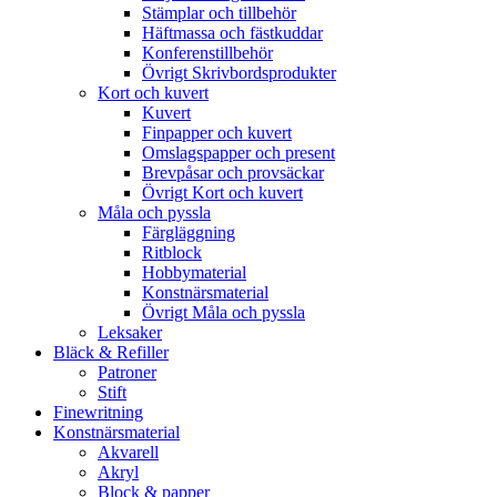
Stämplar och tillbehör
Häftmassa och fästkuddar
Konferenstillbehör
Övrigt Skrivbordsprodukter
Kort och kuvert
Kuvert
Finpapper och kuvert
Omslagspapper och present
Brevpåsar och provsäckar
Övrigt Kort och kuvert
Måla och pyssla
Färgläggning
Ritblock
Hobbymaterial
Konstnärsmaterial
Övrigt Måla och pyssla
Leksaker
Bläck & Refiller
Patroner
Stift
Finewritning
Konstnärsmaterial
Akvarell
Akryl
Block & papper