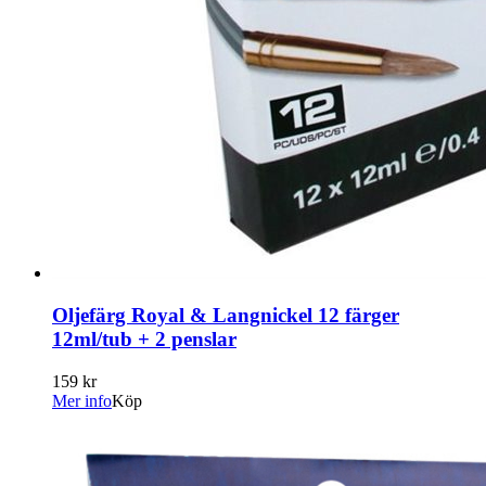
Oljefärg Royal & Langnickel 12 färger
12ml/tub + 2 penslar
159 kr
Mer info
Köp