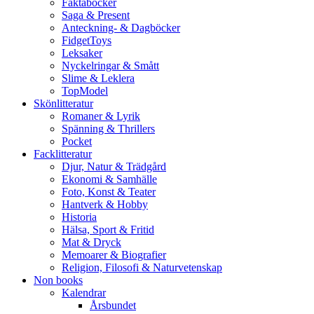
Faktaböcker
Saga & Present
Anteckning- & Dagböcker
FidgetToys
Leksaker
Nyckelringar & Smått
Slime & Leklera
TopModel
Skönlitteratur
Romaner & Lyrik
Spänning & Thrillers
Pocket
Facklitteratur
Djur, Natur & Trädgård
Ekonomi & Samhälle
Foto, Konst & Teater
Hantverk & Hobby
Historia
Hälsa, Sport & Fritid
Mat & Dryck
Memoarer & Biografier
Religion, Filosofi & Naturvetenskap
Non books
Kalendrar
Årsbundet