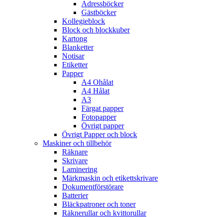
Adressböcker
Gästböcker
Kollegieblock
Block och blockkuber
Kartong
Blanketter
Notisar
Etiketter
Papper
A4 Ohålat
A4 Hålat
A3
Färgat papper
Fotopapper
Övrigt papper
Övrigt Papper och block
Maskiner och tillbehör
Räknare
Skrivare
Laminering
Märkmaskin och etikettskrivare
Dokumentförstörare
Batterier
Bläckpatroner och toner
Räknerullar och kvittorullar