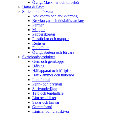
Övrigt Maskiner och tillbehör
Häfta & Fästa
Sortera och förvara
Arkivpärm och arkivkartong
Brevkorgar och tidskriftssamlare
Pärmar
Mappar
Papperskorgar
Plastfickor och mappar
Register
Fotoalbum
Övrigt Sortera och förvara
Skrivbordsprodukter
Gem och gemkoppar
Hålslag
Häftapparat och häftpistol
Häftklammer och tillbehör
Pennfodral
Penn- och prylställ
Skrivunderlägg
Tejp och tejphållare
Lim och klister
Saxar och knivar
Gummiband
Linjaler och gradskivor