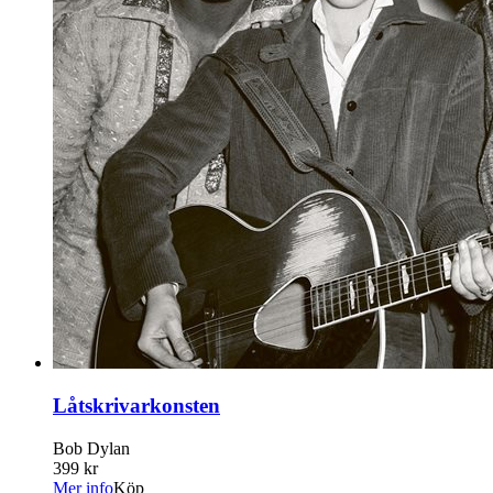
Låtskrivarkonsten
Bob Dylan
399 kr
Mer info
Köp