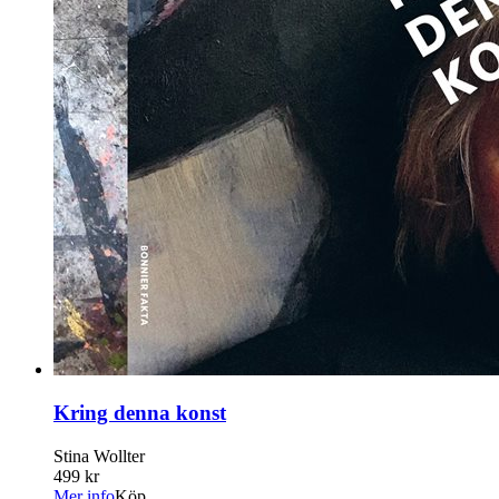
Kring denna konst
Stina Wollter
499 kr
Mer info
Köp