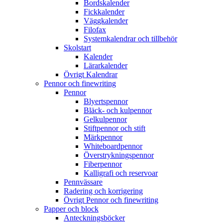
Bordskalender
Fickkalender
Väggkalender
Filofax
Systemkalendrar och tillbehör
Skolstart
Kalender
Lärarkalender
Övrigt Kalendrar
Pennor och finewriting
Pennor
Blyertspennor
Bläck- och kulpennor
Gelkulpennor
Stiftpennor och stift
Märkpennor
Whiteboardpennor
Överstrykningspennor
Fiberpennor
Kalligrafi och reservoar
Pennvässare
Radering och korrigering
Övrigt Pennor och finewriting
Papper och block
Anteckningsböcker