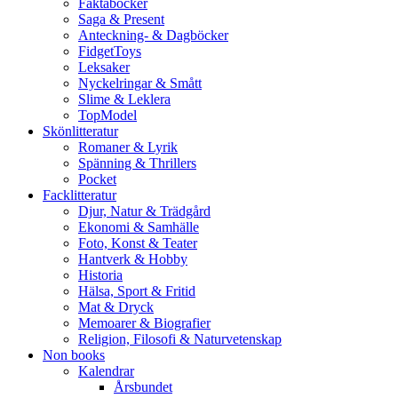
Faktaböcker
Saga & Present
Anteckning- & Dagböcker
FidgetToys
Leksaker
Nyckelringar & Smått
Slime & Leklera
TopModel
Skönlitteratur
Romaner & Lyrik
Spänning & Thrillers
Pocket
Facklitteratur
Djur, Natur & Trädgård
Ekonomi & Samhälle
Foto, Konst & Teater
Hantverk & Hobby
Historia
Hälsa, Sport & Fritid
Mat & Dryck
Memoarer & Biografier
Religion, Filosofi & Naturvetenskap
Non books
Kalendrar
Årsbundet