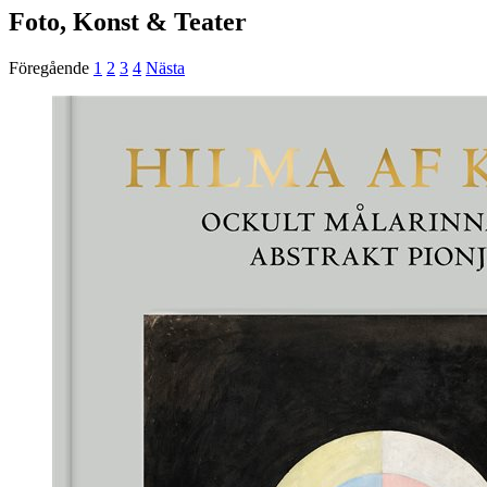
Foto, Konst & Teater
Föregående
1
2
3
4
Nästa