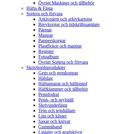
Övrigt Maskiner och tillbehör
Häfta & Fästa
Sortera och förvara
Arkivpärm och arkivkartong
Brevkorgar och tidskriftssamlare
Pärmar
Mappar
Papperskorgar
Plastfickor och mappar
Register
Fotoalbum
Övrigt Sortera och förvara
Skrivbordsprodukter
Gem och gemkoppar
Hålslag
Häftapparat och häftpistol
Häftklammer och tillbehör
Pennfodral
Penn- och prylställ
Skrivunderlägg
Tejp och tejphållare
Lim och klister
Saxar och knivar
Gummiband
Linjaler och gradskivor