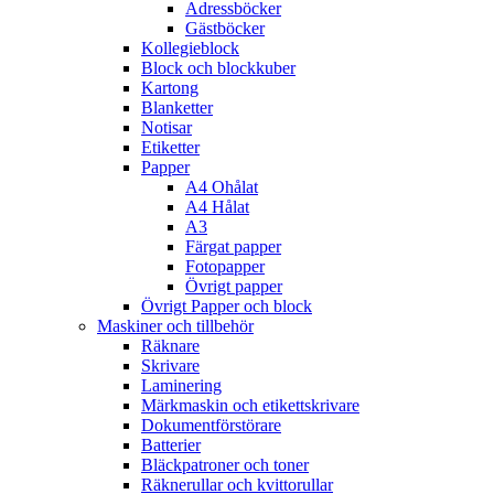
Adressböcker
Gästböcker
Kollegieblock
Block och blockkuber
Kartong
Blanketter
Notisar
Etiketter
Papper
A4 Ohålat
A4 Hålat
A3
Färgat papper
Fotopapper
Övrigt papper
Övrigt Papper och block
Maskiner och tillbehör
Räknare
Skrivare
Laminering
Märkmaskin och etikettskrivare
Dokumentförstörare
Batterier
Bläckpatroner och toner
Räknerullar och kvittorullar