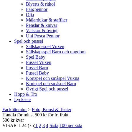
Blyerts & ritkol
Färgpennor
Olja
Målardukar & stafflier
Penslar & knivar
Vätskor & övrigt
Uni Posca Pennor
Spel och pussel
Sällskapsspel Vuxen
Sällskapsspel Barn och ungdom
Spel Baby
Pussel Vuxen
Pussel Barn
Pussel Baby
Kortspel och småspel Vuxna
Kortspel och småspel Barn
Övrigt Spel och pussel
Hopp & Tro
Lycksele
Facklitteratur
>
Foto, Konst & Teater
Handla för minst 500 kr för fri frakt.
500 kr kvar
VISAR
1-24
(75)
1
2
3
4
Sista
100 per sida