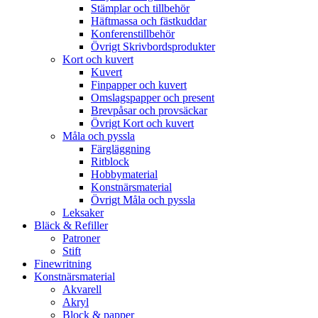
Stämplar och tillbehör
Häftmassa och fästkuddar
Konferenstillbehör
Övrigt Skrivbordsprodukter
Kort och kuvert
Kuvert
Finpapper och kuvert
Omslagspapper och present
Brevpåsar och provsäckar
Övrigt Kort och kuvert
Måla och pyssla
Färgläggning
Ritblock
Hobbymaterial
Konstnärsmaterial
Övrigt Måla och pyssla
Leksaker
Bläck & Refiller
Patroner
Stift
Finewritning
Konstnärsmaterial
Akvarell
Akryl
Block & papper