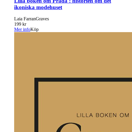
Lilla boken om Prada : historien om det
ikoniska modehuset
Laia FarranGraves
199 kr
Mer info
Köp