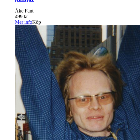
Åke Fant
499 kr
Mer info
Köp