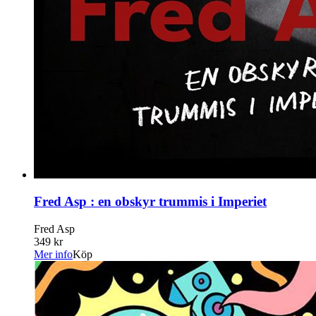
Fred Asp : en obskyr trummis i Imperiet
Fred Asp
349 kr
Mer info
Köp