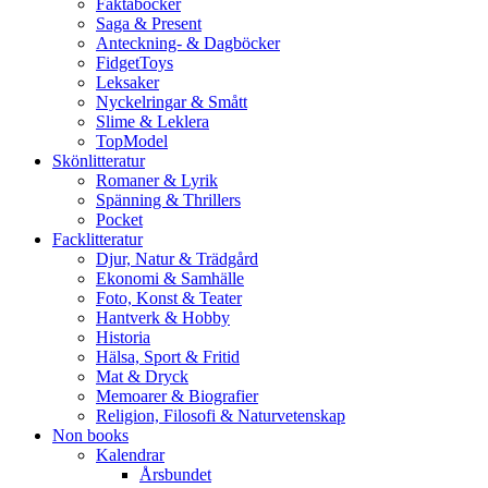
Faktaböcker
Saga & Present
Anteckning- & Dagböcker
FidgetToys
Leksaker
Nyckelringar & Smått
Slime & Leklera
TopModel
Skönlitteratur
Romaner & Lyrik
Spänning & Thrillers
Pocket
Facklitteratur
Djur, Natur & Trädgård
Ekonomi & Samhälle
Foto, Konst & Teater
Hantverk & Hobby
Historia
Hälsa, Sport & Fritid
Mat & Dryck
Memoarer & Biografier
Religion, Filosofi & Naturvetenskap
Non books
Kalendrar
Årsbundet