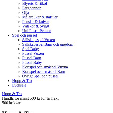
Blyerts & ritkol
Färgpennor
Olja
Målardukar & stafflier
Penslar & knivar
Vätskor & övrigt
Uni Posca Pennor
Spel och pussel
Sällskapsspel Vuxen
Sällskapsspel Barn och ungdom
Spel Baby
Pussel Vuxen
Pussel Barn
Pussel Baby
Kortspel och småspel Vuxna
Kortspel och småspel Barn
Övrigt Spel och pussel
Hopp & Tro
Lycksele
Hopp & Tro
Handla för minst 500 kr för fri frakt.
500 kr kvar