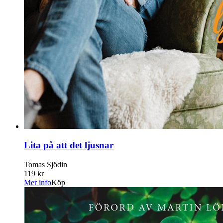
Lita på att det ljusnar
Tomas Sjödin
119 kr
Mer info
Köp