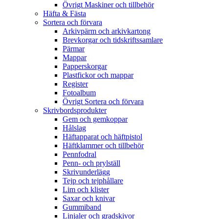
Övrigt Maskiner och tillbehör
Häfta & Fästa
Sortera och förvara
Arkivpärm och arkivkartong
Brevkorgar och tidskriftssamlare
Pärmar
Mappar
Papperskorgar
Plastfickor och mappar
Register
Fotoalbum
Övrigt Sortera och förvara
Skrivbordsprodukter
Gem och gemkoppar
Hålslag
Häftapparat och häftpistol
Häftklammer och tillbehör
Pennfodral
Penn- och prylställ
Skrivunderlägg
Tejp och tejphållare
Lim och klister
Saxar och knivar
Gummiband
Linjaler och gradskivor