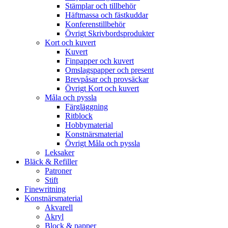
Stämplar och tillbehör
Häftmassa och fästkuddar
Konferenstillbehör
Övrigt Skrivbordsprodukter
Kort och kuvert
Kuvert
Finpapper och kuvert
Omslagspapper och present
Brevpåsar och provsäckar
Övrigt Kort och kuvert
Måla och pyssla
Färgläggning
Ritblock
Hobbymaterial
Konstnärsmaterial
Övrigt Måla och pyssla
Leksaker
Bläck & Refiller
Patroner
Stift
Finewritning
Konstnärsmaterial
Akvarell
Akryl
Block & papper