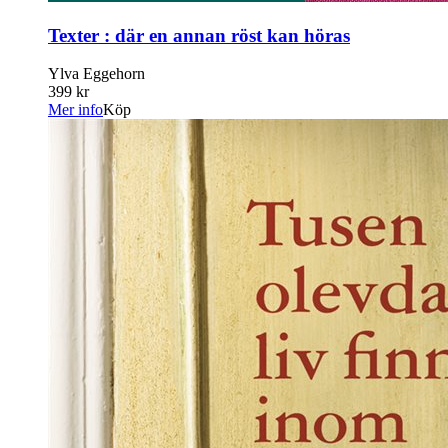
Texter : där en annan röst kan höras
Ylva Eggehorn
399 kr
Mer info
Köp