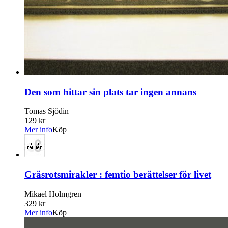
Den som hittar sin plats tar ingen annans
Tomas Sjödin
129 kr
Mer info
Köp
Gräsrotsmirakler : femtio berättelser för livet
Mikael Holmgren
329 kr
Mer info
Köp