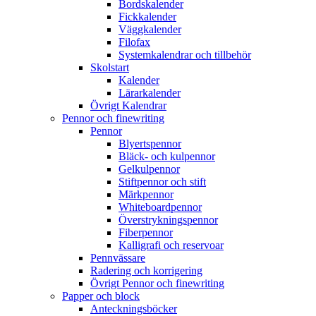
Bordskalender
Fickkalender
Väggkalender
Filofax
Systemkalendrar och tillbehör
Skolstart
Kalender
Lärarkalender
Övrigt Kalendrar
Pennor och finewriting
Pennor
Blyertspennor
Bläck- och kulpennor
Gelkulpennor
Stiftpennor och stift
Märkpennor
Whiteboardpennor
Överstrykningspennor
Fiberpennor
Kalligrafi och reservoar
Pennvässare
Radering och korrigering
Övrigt Pennor och finewriting
Papper och block
Anteckningsböcker