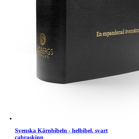
Svenska Kärnbibeln - helbibel, svart
cabraskinn