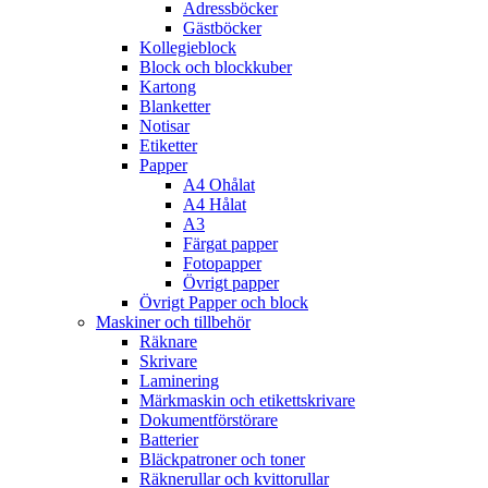
Adressböcker
Gästböcker
Kollegieblock
Block och blockkuber
Kartong
Blanketter
Notisar
Etiketter
Papper
A4 Ohålat
A4 Hålat
A3
Färgat papper
Fotopapper
Övrigt papper
Övrigt Papper och block
Maskiner och tillbehör
Räknare
Skrivare
Laminering
Märkmaskin och etikettskrivare
Dokumentförstörare
Batterier
Bläckpatroner och toner
Räknerullar och kvittorullar