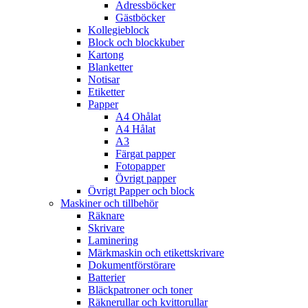
Adressböcker
Gästböcker
Kollegieblock
Block och blockkuber
Kartong
Blanketter
Notisar
Etiketter
Papper
A4 Ohålat
A4 Hålat
A3
Färgat papper
Fotopapper
Övrigt papper
Övrigt Papper och block
Maskiner och tillbehör
Räknare
Skrivare
Laminering
Märkmaskin och etikettskrivare
Dokumentförstörare
Batterier
Bläckpatroner och toner
Räknerullar och kvittorullar