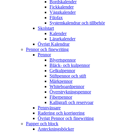
Bordskalender
Fickkalender
Väggkalender
Filofax
Systemkalendrar och tillbehör
Skolstart
Kalender
Lärarkalender
Övrigt Kalendrar
Pennor och finewriting
Pennor
Blyertspennor
Bläck- och kulpennor
Gelkulpennor
Stiftpennor och stift
Märkpennor
Whiteboardpennor
Överstrykningspennor
Fiberpennor
Kalligrafi och reservoar
Pennvässare
Radering och korrigering
Övrigt Pennor och finewriting
Papper och block
Anteckningsböcker