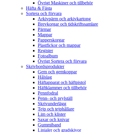
Övrigt Maskiner och tillbehör
Häfta & Fästa
Sortera och förvara
Arkivpärm och arkivkartong
Brevkorgar och tidskriftssamlare
Pärmar
Mappar
Papperskorgar
Plastfickor och mappar
Register
Fotoalbum
Övrigt Sortera och förvara
Skrivbordsprodukter
Gem och gemkoppar
Hålslag
Häftapparat och häftpistol
Häftklammer och tillbehör
Pennfodral
Penn- och prylställ
Skrivunderlägg
Tejp och tejphållare
Lim och klister
Saxar och knivar
Gummiband
Linjaler och gradskivor