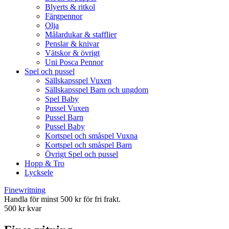
Blyerts & ritkol
Färgpennor
Olja
Målardukar & stafflier
Penslar & knivar
Vätskor & övrigt
Uni Posca Pennor
Spel och pussel
Sällskapsspel Vuxen
Sällskapsspel Barn och ungdom
Spel Baby
Pussel Vuxen
Pussel Barn
Pussel Baby
Kortspel och småspel Vuxna
Kortspel och småspel Barn
Övrigt Spel och pussel
Hopp & Tro
Lycksele
Finewritning
Handla för minst 500 kr för fri frakt.
500 kr kvar