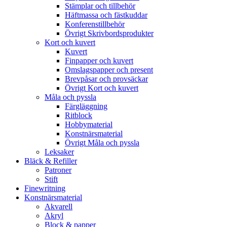
Stämplar och tillbehör
Häftmassa och fästkuddar
Konferenstillbehör
Övrigt Skrivbordsprodukter
Kort och kuvert
Kuvert
Finpapper och kuvert
Omslagspapper och present
Brevpåsar och provsäckar
Övrigt Kort och kuvert
Måla och pyssla
Färgläggning
Ritblock
Hobbymaterial
Konstnärsmaterial
Övrigt Måla och pyssla
Leksaker
Bläck & Refiller
Patroner
Stift
Finewritning
Konstnärsmaterial
Akvarell
Akryl
Block & papper