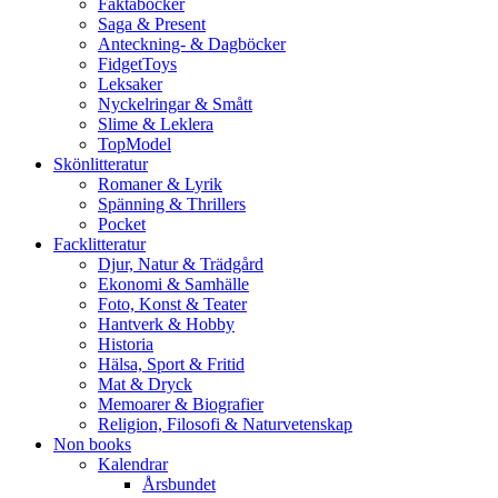
Faktaböcker
Saga & Present
Anteckning- & Dagböcker
FidgetToys
Leksaker
Nyckelringar & Smått
Slime & Leklera
TopModel
Skönlitteratur
Romaner & Lyrik
Spänning & Thrillers
Pocket
Facklitteratur
Djur, Natur & Trädgård
Ekonomi & Samhälle
Foto, Konst & Teater
Hantverk & Hobby
Historia
Hälsa, Sport & Fritid
Mat & Dryck
Memoarer & Biografier
Religion, Filosofi & Naturvetenskap
Non books
Kalendrar
Årsbundet