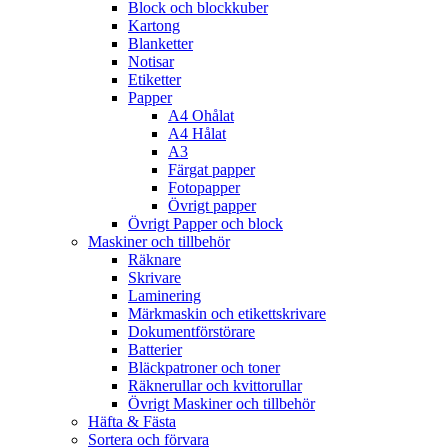
Block och blockkuber
Kartong
Blanketter
Notisar
Etiketter
Papper
A4 Ohålat
A4 Hålat
A3
Färgat papper
Fotopapper
Övrigt papper
Övrigt Papper och block
Maskiner och tillbehör
Räknare
Skrivare
Laminering
Märkmaskin och etikettskrivare
Dokumentförstörare
Batterier
Bläckpatroner och toner
Räknerullar och kvittorullar
Övrigt Maskiner och tillbehör
Häfta & Fästa
Sortera och förvara