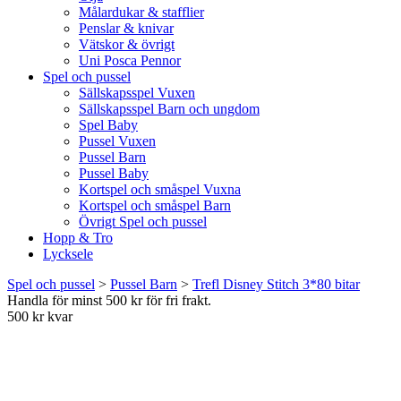
Målardukar & stafflier
Penslar & knivar
Vätskor & övrigt
Uni Posca Pennor
Spel och pussel
Sällskapsspel Vuxen
Sällskapsspel Barn och ungdom
Spel Baby
Pussel Vuxen
Pussel Barn
Pussel Baby
Kortspel och småspel Vuxna
Kortspel och småspel Barn
Övrigt Spel och pussel
Hopp & Tro
Lycksele
Spel och pussel
>
Pussel Barn
>
Trefl Disney Stitch 3*80 bitar
Handla för minst 500 kr för fri frakt.
500 kr kvar