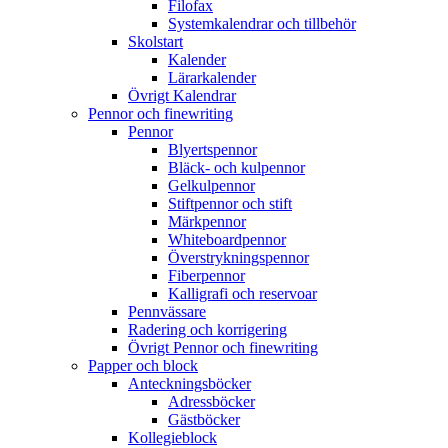
Filofax
Systemkalendrar och tillbehör
Skolstart
Kalender
Lärarkalender
Övrigt Kalendrar
Pennor och finewriting
Pennor
Blyertspennor
Bläck- och kulpennor
Gelkulpennor
Stiftpennor och stift
Märkpennor
Whiteboardpennor
Överstrykningspennor
Fiberpennor
Kalligrafi och reservoar
Pennvässare
Radering och korrigering
Övrigt Pennor och finewriting
Papper och block
Anteckningsböcker
Adressböcker
Gästböcker
Kollegieblock