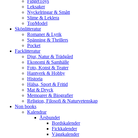
FidgetToys
Leksaker
Nyckelringar & Smått
Slime & Leklera
TopModel
Skönlitteratur
Romaner & Lyrik
Spänning & Thrillers
Pocket
Facklitteratur
Djur, Natur & Trädgård
Ekonomi & Samhälle
Foto, Konst & Teater
Hantverk & Hobby
Historia
Hälsa, Sport & Fritid
Mat & Dryck
Memoarer & Biografier
Religion, Filosofi & Naturvetenskap
Non books
Kalendrar
Årsbundet
Bordskalender
Fickkalender
Väggkalender