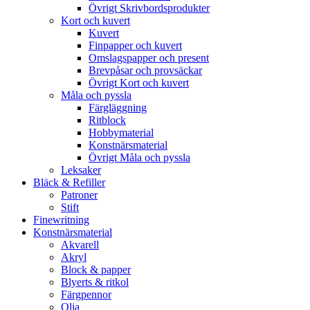
Övrigt Skrivbordsprodukter
Kort och kuvert
Kuvert
Finpapper och kuvert
Omslagspapper och present
Brevpåsar och provsäckar
Övrigt Kort och kuvert
Måla och pyssla
Färgläggning
Ritblock
Hobbymaterial
Konstnärsmaterial
Övrigt Måla och pyssla
Leksaker
Bläck & Refiller
Patroner
Stift
Finewritning
Konstnärsmaterial
Akvarell
Akryl
Block & papper
Blyerts & ritkol
Färgpennor
Olja