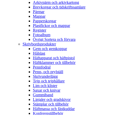
Arkivpärm och arkivkartong
Brevkorgar och tidskriftssamlare
Pärmar
Mappar
Papperskorgar
Plastfickor och mappar
Register
Fotoalbum
Övrigt Sortera och förvara
Skrivbordsprodukter
Gem och gemkoppar
Hålslag
Häftapparat och häftpistol
Häftklammer och tillbehör
Pennfodral
Penn- och prylställ
Skrivunderlägg
Tejp och tejphållare
Lim och klister
Saxar och knivar
Gummiband
Linjaler och gradskivor
Stämplar och tillbehör
Häftmassa och fästkuddar
Konferenstillbehör