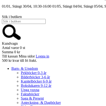
01/01, Stängt
30/04, 10:30-16:00
01/05, Stängt
04/04, Stängt
05/04, 
Sök i butiken
Kundvagn
Antal varor
0
st
Summa
0 kr
Till kassan
Mina sidor
Logga in
500 kr kvar till fri frakt.
Barn- & Ungdom
Pekböcker 0-3 år
Bilderböcker 3-6 år
Kapitelböcker 6-9 år
Bokslukaren 9-12 år
Unga vuxna
Faktaböcker
Saga & Present
Anteckning- & Dagböcker