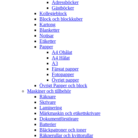
Adressböcker
Gästböcker
Kollegieblock
Block och blockkuber
Kartong
Blanketter
Notisar
Etiketter
Papper
A4 Ohålat
A4 Hålat
A3
Färgat papper
Fotopapper
Övrigt papper
Övrigt Papper och block
Maskiner och tillbehör
Räknare
Skrivare
Laminering
Märkmaskin och etikettskrivare
Dokumentförstörare
Batterier
Bläckpatroner och toner
Räknerullar och kvittorullar