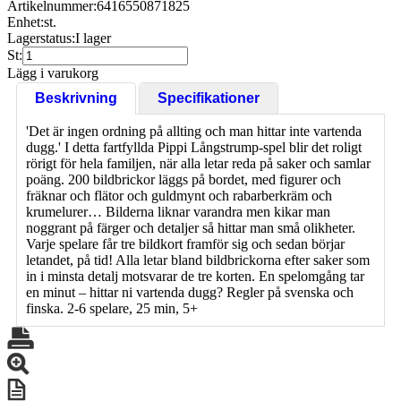
Artikelnummer:
6416550871825
Enhet:
st.
Lagerstatus:
I lager
St:
Lägg i varukorg
Beskrivning
Specifikationer
'Det är ingen ordning på allting och man hittar inte vartenda
dugg.' I detta fartfyllda Pippi Långstrump-spel blir det roligt
rörigt för hela familjen, när alla letar reda på saker och samlar
poäng. 200 bildbrickor läggs på bordet, med figurer och
fräknar och flätor och guldmynt och rabarberkräm och
krumelurer… Bilderna liknar varandra men kikar man
noggrant på färger och detaljer så hittar man små olikheter.
Varje spelare får tre bildkort framför sig och sedan börjar
letandet, på tid! Alla letar bland bildbrickorna efter saker som
in i minsta detalj motsvarar de tre korten. En spelomgång tar
en minut – hittar ni vartenda dugg? Regler på svenska och
finska. 2-6 spelare, 25 min, 5+