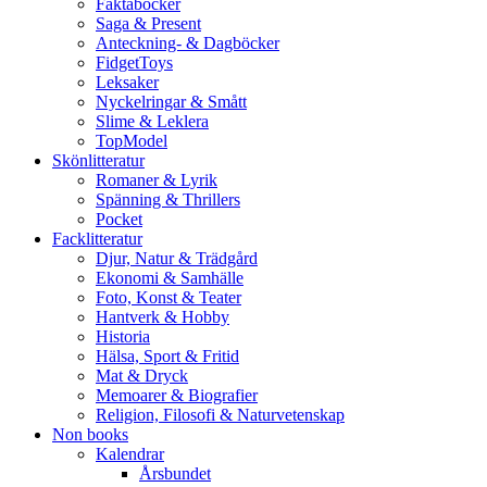
Faktaböcker
Saga & Present
Anteckning- & Dagböcker
FidgetToys
Leksaker
Nyckelringar & Smått
Slime & Leklera
TopModel
Skönlitteratur
Romaner & Lyrik
Spänning & Thrillers
Pocket
Facklitteratur
Djur, Natur & Trädgård
Ekonomi & Samhälle
Foto, Konst & Teater
Hantverk & Hobby
Historia
Hälsa, Sport & Fritid
Mat & Dryck
Memoarer & Biografier
Religion, Filosofi & Naturvetenskap
Non books
Kalendrar
Årsbundet