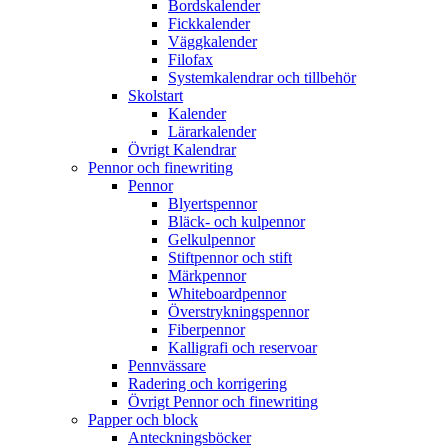
Bordskalender
Fickkalender
Väggkalender
Filofax
Systemkalendrar och tillbehör
Skolstart
Kalender
Lärarkalender
Övrigt Kalendrar
Pennor och finewriting
Pennor
Blyertspennor
Bläck- och kulpennor
Gelkulpennor
Stiftpennor och stift
Märkpennor
Whiteboardpennor
Överstrykningspennor
Fiberpennor
Kalligrafi och reservoar
Pennvässare
Radering och korrigering
Övrigt Pennor och finewriting
Papper och block
Anteckningsböcker