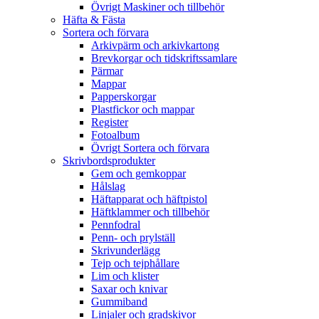
Övrigt Maskiner och tillbehör
Häfta & Fästa
Sortera och förvara
Arkivpärm och arkivkartong
Brevkorgar och tidskriftssamlare
Pärmar
Mappar
Papperskorgar
Plastfickor och mappar
Register
Fotoalbum
Övrigt Sortera och förvara
Skrivbordsprodukter
Gem och gemkoppar
Hålslag
Häftapparat och häftpistol
Häftklammer och tillbehör
Pennfodral
Penn- och prylställ
Skrivunderlägg
Tejp och tejphållare
Lim och klister
Saxar och knivar
Gummiband
Linjaler och gradskivor