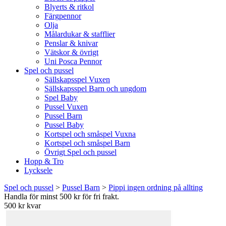
Blyerts & ritkol
Färgpennor
Olja
Målardukar & stafflier
Penslar & knivar
Vätskor & övrigt
Uni Posca Pennor
Spel och pussel
Sällskapsspel Vuxen
Sällskapsspel Barn och ungdom
Spel Baby
Pussel Vuxen
Pussel Barn
Pussel Baby
Kortspel och småspel Vuxna
Kortspel och småspel Barn
Övrigt Spel och pussel
Hopp & Tro
Lycksele
Spel och pussel
>
Pussel Barn
>
Pippi ingen ordning på allting
Handla för minst 500 kr för fri frakt.
500 kr kvar