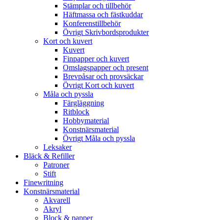
Stämplar och tillbehör
Häftmassa och fästkuddar
Konferenstillbehör
Övrigt Skrivbordsprodukter
Kort och kuvert
Kuvert
Finpapper och kuvert
Omslagspapper och present
Brevpåsar och provsäckar
Övrigt Kort och kuvert
Måla och pyssla
Färgläggning
Ritblock
Hobbymaterial
Konstnärsmaterial
Övrigt Måla och pyssla
Leksaker
Bläck & Refiller
Patroner
Stift
Finewritning
Konstnärsmaterial
Akvarell
Akryl
Block & papper