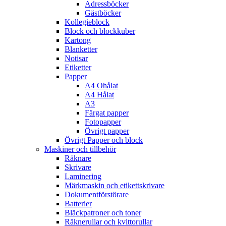
Adressböcker
Gästböcker
Kollegieblock
Block och blockkuber
Kartong
Blanketter
Notisar
Etiketter
Papper
A4 Ohålat
A4 Hålat
A3
Färgat papper
Fotopapper
Övrigt papper
Övrigt Papper och block
Maskiner och tillbehör
Räknare
Skrivare
Laminering
Märkmaskin och etikettskrivare
Dokumentförstörare
Batterier
Bläckpatroner och toner
Räknerullar och kvittorullar