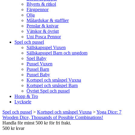
Blyerts & ritkol
Färgpennor
Olja
Målardukar & stafflier
Penslar & knivar
Vätskor & övrigt
Uni Posca Pennor
Spel och pussel
Sällskapsspel Vuxen
Sällskapsspel Barn och ungdom
Spel Baby
Pussel Vuxen
Pussel Barn
Pussel Baby
Kortspel och småspel Vuxna
Kortspel och småspel Barn
Övrigt Spel och pussel
Hopp & Tro
Lycksele
Spel och pussel
>
Kortspel och småspel Vuxna
>
Yoga Dice: 7
Wooden Dice, Thousands of Possible Combinations!
Handla för minst 500 kr för fri frakt.
500 kr kvar