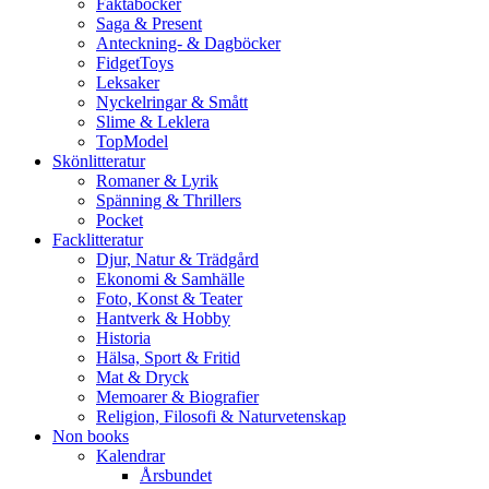
Faktaböcker
Saga & Present
Anteckning- & Dagböcker
FidgetToys
Leksaker
Nyckelringar & Smått
Slime & Leklera
TopModel
Skönlitteratur
Romaner & Lyrik
Spänning & Thrillers
Pocket
Facklitteratur
Djur, Natur & Trädgård
Ekonomi & Samhälle
Foto, Konst & Teater
Hantverk & Hobby
Historia
Hälsa, Sport & Fritid
Mat & Dryck
Memoarer & Biografier
Religion, Filosofi & Naturvetenskap
Non books
Kalendrar
Årsbundet