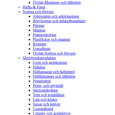
Övrigt Maskiner och tillbehör
Häfta & Fästa
Sortera och förvara
Arkivpärm och arkivkartong
Brevkorgar och tidskriftssamlare
Pärmar
Mappar
Papperskorgar
Plastfickor och mappar
Register
Fotoalbum
Övrigt Sortera och förvara
Skrivbordsprodukter
Gem och gemkoppar
Hålslag
Häftapparat och häftpistol
Häftklammer och tillbehör
Pennfodral
Penn- och prylställ
Skrivunderlägg
Tejp och tejphållare
Lim och klister
Saxar och knivar
Gummiband
Linjaler och gradskivor