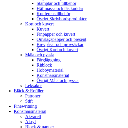
Stämplar och tillbehör
Häftmassa och fästkuddar
Konferenstillbehör
Övrigt Skrivbordsprodukter
Kort och kuvert
Kuvert
Finpapper och kuvert
Omslagspapper och present
Brevpåsar och provsäckar
Övrigt Kort och kuvert
Måla och pyssla
Färgläggning
Ritblock
Hobbymaterial
Konstnärsmaterial
Övrigt Måla och pyssla
Leksaker
Bläck & Refiller
Patroner
Stift
Finewritning
Konstnärsmaterial
Akvarell
Akryl
Block & papper