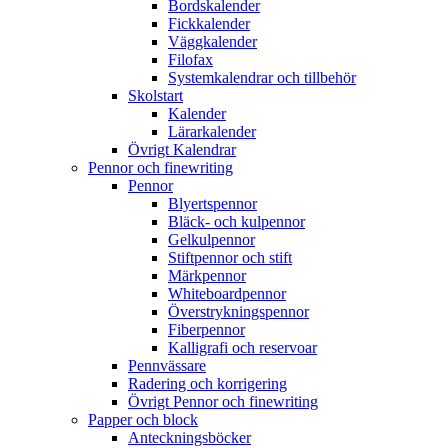
Bordskalender
Fickkalender
Väggkalender
Filofax
Systemkalendrar och tillbehör
Skolstart
Kalender
Lärarkalender
Övrigt Kalendrar
Pennor och finewriting
Pennor
Blyertspennor
Bläck- och kulpennor
Gelkulpennor
Stiftpennor och stift
Märkpennor
Whiteboardpennor
Överstrykningspennor
Fiberpennor
Kalligrafi och reservoar
Pennvässare
Radering och korrigering
Övrigt Pennor och finewriting
Papper och block
Anteckningsböcker