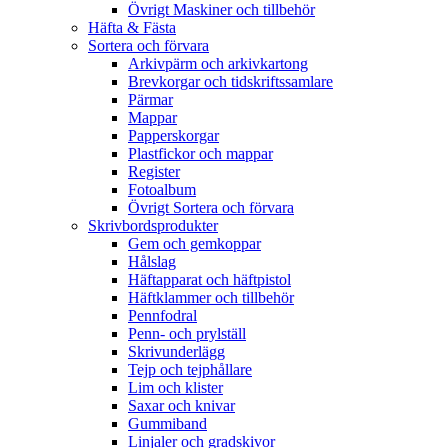
Övrigt Maskiner och tillbehör
Häfta & Fästa
Sortera och förvara
Arkivpärm och arkivkartong
Brevkorgar och tidskriftssamlare
Pärmar
Mappar
Papperskorgar
Plastfickor och mappar
Register
Fotoalbum
Övrigt Sortera och förvara
Skrivbordsprodukter
Gem och gemkoppar
Hålslag
Häftapparat och häftpistol
Häftklammer och tillbehör
Pennfodral
Penn- och prylställ
Skrivunderlägg
Tejp och tejphållare
Lim och klister
Saxar och knivar
Gummiband
Linjaler och gradskivor