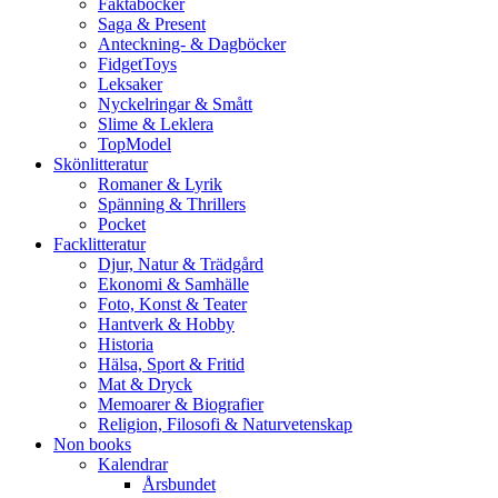
Faktaböcker
Saga & Present
Anteckning- & Dagböcker
FidgetToys
Leksaker
Nyckelringar & Smått
Slime & Leklera
TopModel
Skönlitteratur
Romaner & Lyrik
Spänning & Thrillers
Pocket
Facklitteratur
Djur, Natur & Trädgård
Ekonomi & Samhälle
Foto, Konst & Teater
Hantverk & Hobby
Historia
Hälsa, Sport & Fritid
Mat & Dryck
Memoarer & Biografier
Religion, Filosofi & Naturvetenskap
Non books
Kalendrar
Årsbundet