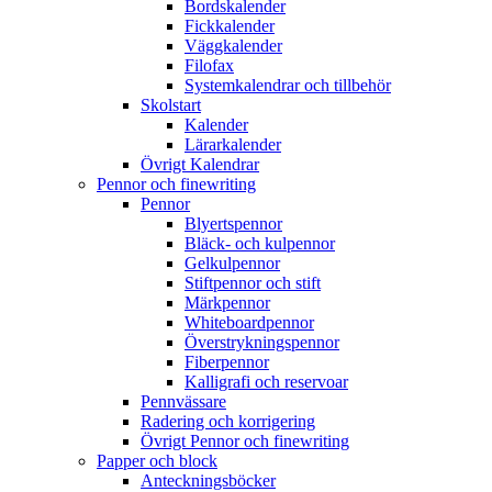
Bordskalender
Fickkalender
Väggkalender
Filofax
Systemkalendrar och tillbehör
Skolstart
Kalender
Lärarkalender
Övrigt Kalendrar
Pennor och finewriting
Pennor
Blyertspennor
Bläck- och kulpennor
Gelkulpennor
Stiftpennor och stift
Märkpennor
Whiteboardpennor
Överstrykningspennor
Fiberpennor
Kalligrafi och reservoar
Pennvässare
Radering och korrigering
Övrigt Pennor och finewriting
Papper och block
Anteckningsböcker