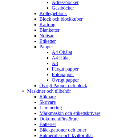
Adressböcker
Gästböcker
Kollegieblock
Block och blockkuber
Kartong
Blanketter
Notisar
Etiketter
Papper
A4 Ohålat
A4 Hålat
A3
Färgat papper
Fotopapper
Övrigt papper
Övrigt Papper och block
Maskiner och tillbehör
Räknare
Skrivare
Laminering
Märkmaskin och etikettskrivare
Dokumentförstörare
Batterier
Bläckpatroner och toner
Räknerullar och kvittorullar