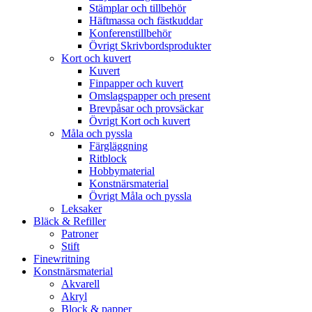
Stämplar och tillbehör
Häftmassa och fästkuddar
Konferenstillbehör
Övrigt Skrivbordsprodukter
Kort och kuvert
Kuvert
Finpapper och kuvert
Omslagspapper och present
Brevpåsar och provsäckar
Övrigt Kort och kuvert
Måla och pyssla
Färgläggning
Ritblock
Hobbymaterial
Konstnärsmaterial
Övrigt Måla och pyssla
Leksaker
Bläck & Refiller
Patroner
Stift
Finewritning
Konstnärsmaterial
Akvarell
Akryl
Block & papper