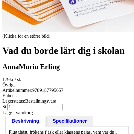
(Klicka för en större bild)
Vad du borde lärt dig i skolan
AnnaMaria Erling
179
kr
/ st.
Övrigt
Artikelnummer:
9789187795657
Enhet:
st.
Lagerstatus:
Beställningsvara
St:
Lägg i varukorg
Beskrivning
Specifikationer
Plugghäst, frökens fjäsk eller klassens pajas, vem var du i