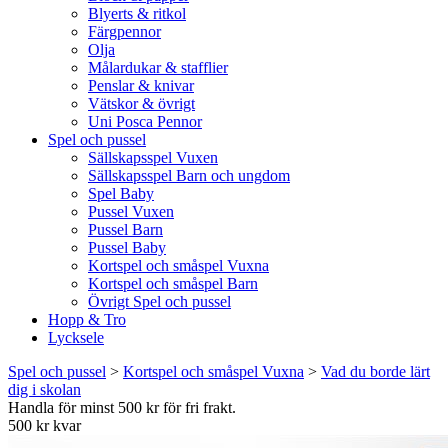
Blyerts & ritkol
Färgpennor
Olja
Målardukar & stafflier
Penslar & knivar
Vätskor & övrigt
Uni Posca Pennor
Spel och pussel
Sällskapsspel Vuxen
Sällskapsspel Barn och ungdom
Spel Baby
Pussel Vuxen
Pussel Barn
Pussel Baby
Kortspel och småspel Vuxna
Kortspel och småspel Barn
Övrigt Spel och pussel
Hopp & Tro
Lycksele
Spel och pussel
>
Kortspel och småspel Vuxna
>
Vad du borde lärt
dig i skolan
Handla för minst 500 kr för fri frakt.
500 kr kvar