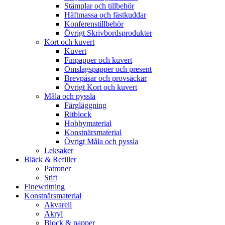
Stämplar och tillbehör
Häftmassa och fästkuddar
Konferenstillbehör
Övrigt Skrivbordsprodukter
Kort och kuvert
Kuvert
Finpapper och kuvert
Omslagspapper och present
Brevpåsar och provsäckar
Övrigt Kort och kuvert
Måla och pyssla
Färgläggning
Ritblock
Hobbymaterial
Konstnärsmaterial
Övrigt Måla och pyssla
Leksaker
Bläck & Refiller
Patroner
Stift
Finewritning
Konstnärsmaterial
Akvarell
Akryl
Block & papper