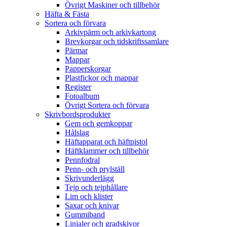
Övrigt Maskiner och tillbehör
Häfta & Fästa
Sortera och förvara
Arkivpärm och arkivkartong
Brevkorgar och tidskriftssamlare
Pärmar
Mappar
Papperskorgar
Plastfickor och mappar
Register
Fotoalbum
Övrigt Sortera och förvara
Skrivbordsprodukter
Gem och gemkoppar
Hålslag
Häftapparat och häftpistol
Häftklammer och tillbehör
Pennfodral
Penn- och prylställ
Skrivunderlägg
Tejp och tejphållare
Lim och klister
Saxar och knivar
Gummiband
Linjaler och gradskivor