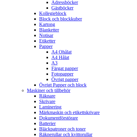
Adressböcker
Gästböcker
Kollegieblock
Block och blockkuber
Kartong
Blanketter
Notisar
Etiketter
Papper
A4 Ohålat
A4 Hålat
A3
Färgat papper
Fotopapper
Övrigt papper
Övrigt Papper och block
Maskiner och tillbehör
Räknare
Skrivare
Laminering
Märkmaskin och etikettskrivare
Dokumentförstörare
Batterier
Bläckpatroner och toner
Räknerullar och kvittorullar