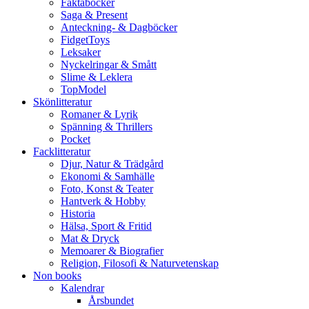
Faktaböcker
Saga & Present
Anteckning- & Dagböcker
FidgetToys
Leksaker
Nyckelringar & Smått
Slime & Leklera
TopModel
Skönlitteratur
Romaner & Lyrik
Spänning & Thrillers
Pocket
Facklitteratur
Djur, Natur & Trädgård
Ekonomi & Samhälle
Foto, Konst & Teater
Hantverk & Hobby
Historia
Hälsa, Sport & Fritid
Mat & Dryck
Memoarer & Biografier
Religion, Filosofi & Naturvetenskap
Non books
Kalendrar
Årsbundet