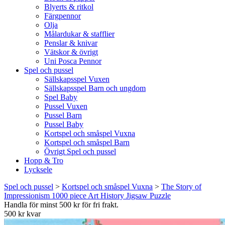
Blyerts & ritkol
Färgpennor
Olja
Målardukar & stafflier
Penslar & knivar
Vätskor & övrigt
Uni Posca Pennor
Spel och pussel
Sällskapsspel Vuxen
Sällskapsspel Barn och ungdom
Spel Baby
Pussel Vuxen
Pussel Barn
Pussel Baby
Kortspel och småspel Vuxna
Kortspel och småspel Barn
Övrigt Spel och pussel
Hopp & Tro
Lycksele
Spel och pussel
>
Kortspel och småspel Vuxna
>
The Story of
Impressionism 1000 piece Art History Jigsaw Puzzle
Handla för minst 500 kr för fri frakt.
500 kr kvar