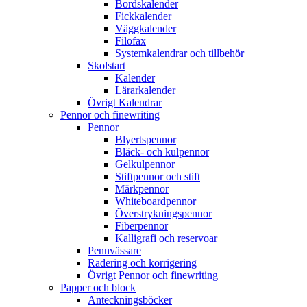
Bordskalender
Fickkalender
Väggkalender
Filofax
Systemkalendrar och tillbehör
Skolstart
Kalender
Lärarkalender
Övrigt Kalendrar
Pennor och finewriting
Pennor
Blyertspennor
Bläck- och kulpennor
Gelkulpennor
Stiftpennor och stift
Märkpennor
Whiteboardpennor
Överstrykningspennor
Fiberpennor
Kalligrafi och reservoar
Pennvässare
Radering och korrigering
Övrigt Pennor och finewriting
Papper och block
Anteckningsböcker