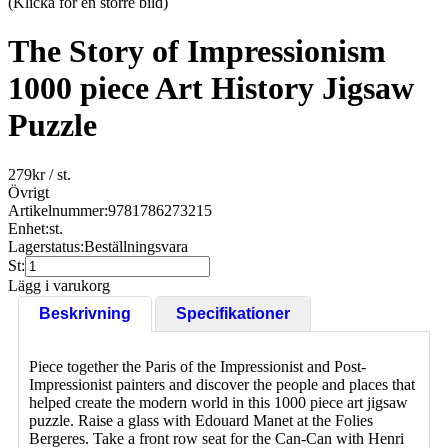
(Klicka för en större bild)
The Story of Impressionism
1000 piece Art History Jigsaw
Puzzle
279
kr
/ st.
Övrigt
Artikelnummer:
9781786273215
Enhet:
st.
Lagerstatus:
Beställningsvara
St:
Lägg i varukorg
Beskrivning
Specifikationer
Piece together the Paris of the Impressionist and Post-
Impressionist painters and discover the people and places that
helped create the modern world in this 1000 piece art jigsaw
puzzle. Raise a glass with Edouard Manet at the Folies
Bergeres. Take a front row seat for the Can-Can with Henri