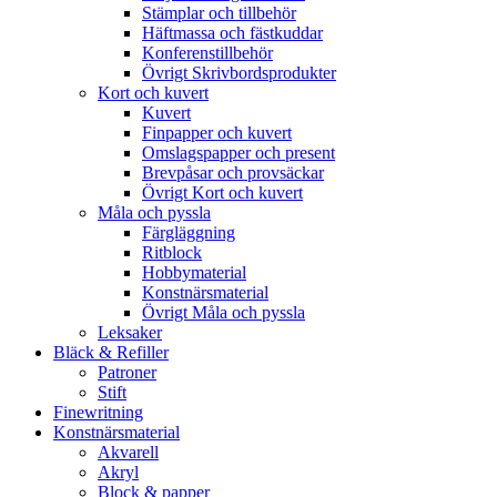
Stämplar och tillbehör
Häftmassa och fästkuddar
Konferenstillbehör
Övrigt Skrivbordsprodukter
Kort och kuvert
Kuvert
Finpapper och kuvert
Omslagspapper och present
Brevpåsar och provsäckar
Övrigt Kort och kuvert
Måla och pyssla
Färgläggning
Ritblock
Hobbymaterial
Konstnärsmaterial
Övrigt Måla och pyssla
Leksaker
Bläck & Refiller
Patroner
Stift
Finewritning
Konstnärsmaterial
Akvarell
Akryl
Block & papper