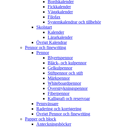
Bordskalender
Fickkalender
Väggkalender
Filofax
Systemkalendrar och tillbehör
Skolstart
Kalender
Lärarkalender
Övrigt Kalendrar
Pennor och finewriting
Pennor
Blyertspennor
Bläck- och kulpennor
Gelkulpennor
Stiftpennor och stift
Märkpennor
Whiteboardpennor
Överstrykningspennor
Fiberpennor
Kalligrafi och reservoar
Pennvässare
Radering och korrigering
Övrigt Pennor och finewriting
Papper och block
Anteckningsböcker