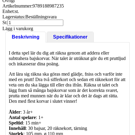
Övrigt
Artikelnummer:
9789188987235
Enhet:
st.
Lagerstatus:
Beställningsvara
St:
Lägg i varukorg
Beskrivning
Specifikationer
I detta spel lär du dig att räkna genom att addera eller
subtrahera bajskorvar. När talet är uträknat gör du ett pruttljud
och inkasserar dina poäng.
Att lära sig räkna ska göras med glädje, fniss och varför inte
med en prutt! Dra två sifferkort och sedan ett räknekort för att
veta om du ska lägga till eller dra ifrån. Räkna ut talet och
lägg fram så många bajskorvar som är det korrekta svaret,
prutta med munnen när du är klar och det är dags att rätta.
Den med flest korvar i slutet vinner!
Ålder
: 3 år+
Antal spelare
: 1+
Speltid
: 15 min+
Innehåll
: 30 bajsar, 20 räknekort, tärning
Storlek
: 105 mm, ø 110 mm