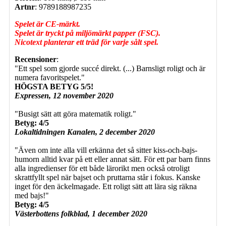
Artnr
: 9789188987235
Spelet är CE-märkt.
Spelet är tryckt på miljömärkt papper (FSC).
Nicotext planterar ett träd för varje sålt spel.
Recensioner
:
"Ett spel som gjorde succé direkt. (...) Barnsligt roligt och är
numera favoritspelet."
HÖGSTA BETYG
5/5!
Expressen, 12 november 2020
"Busigt sätt att göra matematik roligt."
Betyg: 4/5
Lokaltidningen Kanalen, 2 december 2020
"Även om inte alla vill erkänna det så sitter kiss-och-bajs-
humorn alltid kvar på ett eller annat sätt. För ett par barn finns
alla ingredienser för ett både lärorikt men också otroligt
skrattfyllt spel när bajset och pruttarna står i fokus. Kanske
inget för den äckelmagade. Ett roligt sätt att lära sig räkna
med bajs!"
Betyg: 4/5
Västerbottens folkblad, 1 december 2020