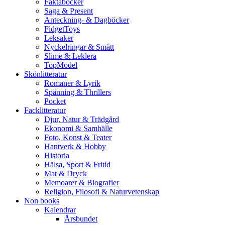
Faktaböcker
Saga & Present
Anteckning- & Dagböcker
FidgetToys
Leksaker
Nyckelringar & Smått
Slime & Leklera
TopModel
Skönlitteratur
Romaner & Lyrik
Spänning & Thrillers
Pocket
Facklitteratur
Djur, Natur & Trädgård
Ekonomi & Samhälle
Foto, Konst & Teater
Hantverk & Hobby
Historia
Hälsa, Sport & Fritid
Mat & Dryck
Memoarer & Biografier
Religion, Filosofi & Naturvetenskap
Non books
Kalendrar
Årsbundet