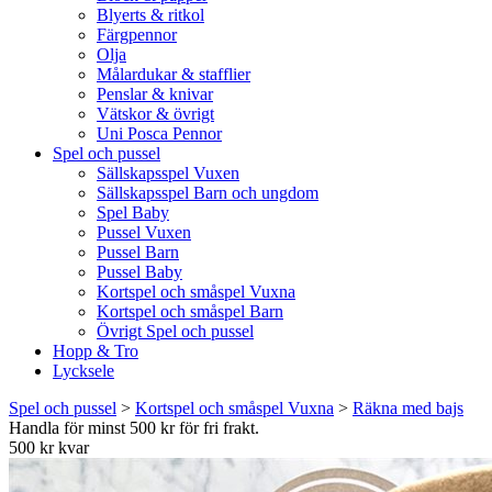
Blyerts & ritkol
Färgpennor
Olja
Målardukar & stafflier
Penslar & knivar
Vätskor & övrigt
Uni Posca Pennor
Spel och pussel
Sällskapsspel Vuxen
Sällskapsspel Barn och ungdom
Spel Baby
Pussel Vuxen
Pussel Barn
Pussel Baby
Kortspel och småspel Vuxna
Kortspel och småspel Barn
Övrigt Spel och pussel
Hopp & Tro
Lycksele
Spel och pussel
>
Kortspel och småspel Vuxna
>
Räkna med bajs
Handla för minst 500 kr för fri frakt.
500 kr kvar