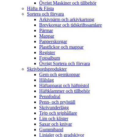
Övrigt Maskiner och tillbehör
Häfta & Fästa
Sortera och förvara
Arkivpärm och arkivkartong
Brevkorgar och tidskriftssamlare
Pärmar
Mappar
Papperskorgar
Plastfickor och mappar
Register
Fotoalbum
Övrigt Sortera och förvara
Skrivbordsprodukter
Gem och gemkoppar
Hålslag
Häftapparat och häftpistol
Häftklammer och tillbehör
Pennfodral
Penn- och prylställ
Skrivunderlägg
Tejp och tejphållare
Lim och klister
Saxar och knivar
Gummiband
Linjaler och gradskivor