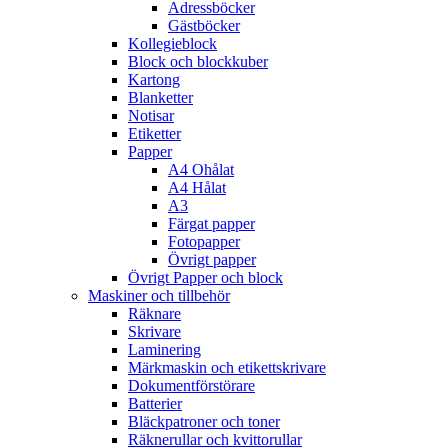
Adressböcker
Gästböcker
Kollegieblock
Block och blockkuber
Kartong
Blanketter
Notisar
Etiketter
Papper
A4 Ohålat
A4 Hålat
A3
Färgat papper
Fotopapper
Övrigt papper
Övrigt Papper och block
Maskiner och tillbehör
Räknare
Skrivare
Laminering
Märkmaskin och etikettskrivare
Dokumentförstörare
Batterier
Bläckpatroner och toner
Räknerullar och kvittorullar