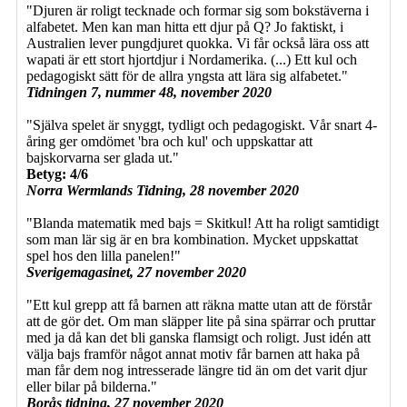
"Djuren är roligt tecknade och formar sig som bokstäverna i
alfabetet. Men kan man hitta ett djur på Q? Jo faktiskt, i
Australien lever pungdjuret quokka. Vi får också lära oss att
wapati är ett stort hjortdjur i Nordamerika. (...) Ett kul och
pedagogiskt sätt för de allra yngsta att lära sig alfabetet."
Tidningen 7, nummer 48, november 2020
"Själva spelet är snyggt, tydligt och pedagogiskt. Vår snart 4-
åring ger omdömet 'bra och kul' och uppskattar att
bajskorvarna ser glada ut."
Betyg: 4/6
Norra Wermlands Tidning, 28 november 2020
"Blanda matematik med bajs = Skitkul! Att ha roligt samtidigt
som man lär sig är en bra kombination. Mycket uppskattat
spel hos den lilla panelen!"
Sverigemagasinet, 27 november 2020
"Ett kul grepp att få barnen att räkna matte utan att de förstår
att de gör det. Om man släpper lite på sina spärrar och pruttar
med ja då kan det bli ganska flamsigt och roligt. Just idén att
välja bajs framför något annat motiv får barnen att haka på
man får dem nog intresserade längre tid än om det varit djur
eller bilar på bilderna."
Borås tidning, 27 november 2020