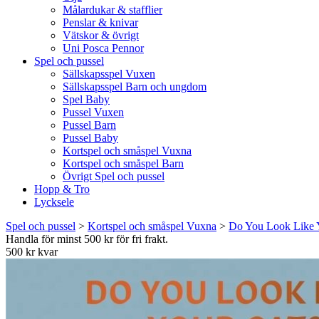
Målardukar & stafflier
Penslar & knivar
Vätskor & övrigt
Uni Posca Pennor
Spel och pussel
Sällskapsspel Vuxen
Sällskapsspel Barn och ungdom
Spel Baby
Pussel Vuxen
Pussel Barn
Pussel Baby
Kortspel och småspel Vuxna
Kortspel och småspel Barn
Övrigt Spel och pussel
Hopp & Tro
Lycksele
Spel och pussel
>
Kortspel och småspel Vuxna
>
Do You Look Like 
Handla för minst 500 kr för fri frakt.
500 kr kvar