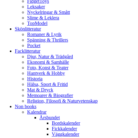
FidgetToys
Leksaker
Nyckelringar & Smått
Slime & Leklera
TopModel
Skönlitteratur
Romaner & Lyrik
Spänning & Thrillers
Pocket
Facklitteratur
Djur, Natur & Trädgård
Ekonomi & Samhälle
Foto, Konst & Teater
Hantverk & Hobby
Historia
Hälsa, Sport & Fritid
Mat & Dryck
Memoarer & Biografier
Religion, Filosofi & Naturvetenskap
Non books
Kalendrar
Årsbundet
Bordskalender
Fickkalender
Väggkalender