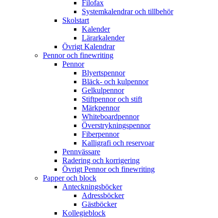
Filofax
Systemkalendrar och tillbehör
Skolstart
Kalender
Lärarkalender
Övrigt Kalendrar
Pennor och finewriting
Pennor
Blyertspennor
Bläck- och kulpennor
Gelkulpennor
Stiftpennor och stift
Märkpennor
Whiteboardpennor
Överstrykningspennor
Fiberpennor
Kalligrafi och reservoar
Pennvässare
Radering och korrigering
Övrigt Pennor och finewriting
Papper och block
Anteckningsböcker
Adressböcker
Gästböcker
Kollegieblock