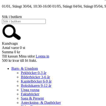
01/01, Stängt
30/04, 10:30-16:00
01/05, Stängt
04/04, Stängt
05/04, 
Sök i butiken
Kundvagn
Antal varor
0
st
Summa
0 kr
Till kassan
Mina sidor
Logga in
500 kr kvar till fri frakt.
Barn- & Ungdom
Pekböcker 0-3 år
Bilderböcker 3-6 år
Kapitelböcker 6-9 år
Bokslukaren 9-12 år
Unga vuxna
Faktaböcker
Saga & Present
Anteckning- & Dagböcker