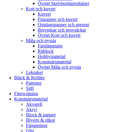
Övrigt Skrivbordsprodukter
Kort och kuvert
Kuvert
Finpapper och kuvert
Omslagspapper och present
Brevpåsar och provsäckar
Övrigt Kort och kuvert
Måla och pyssla
Färgläggning
Ritblock
Hobbymaterial
Konstnärsmaterial
Övrigt Måla och pyssla
Leksaker
Bläck & Refiller
Patroner
Stift
Finewritning
Konstnärsmaterial
Akvarell
Akryl
Block & papper
Blyerts & ritkol
Färgpennor
Olja