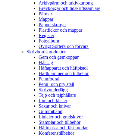
Arkivpärm och arkivkartong
Brevkorgar och tidskriftssamlare
Pärmar
Mappar
Papperskorgar
Plastfickor och mappar
Register
Fotoalbum
Övrigt Sortera och förvara
Skrivbordsprodukter
Gem och gemkoppar
Hålslag
Häftapparat och häftpistol
Häftklammer och tillbehör
Pennfodral
Penn- och prylställ
Skrivunderlägg
Tejp och tejphållare
Lim och klister
Saxar och knivar
Gummiband
Linjaler och gradskivor
Stämplar och tillbehör
Häftmassa och fästkuddar
Konferenstillbehör