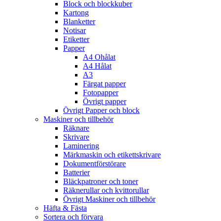
Block och blockkuber
Kartong
Blanketter
Notisar
Etiketter
Papper
A4 Ohålat
A4 Hålat
A3
Färgat papper
Fotopapper
Övrigt papper
Övrigt Papper och block
Maskiner och tillbehör
Räknare
Skrivare
Laminering
Märkmaskin och etikettskrivare
Dokumentförstörare
Batterier
Bläckpatroner och toner
Räknerullar och kvittorullar
Övrigt Maskiner och tillbehör
Häfta & Fästa
Sortera och förvara