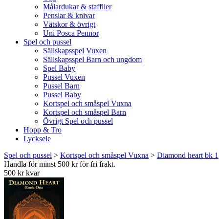
Målardukar & stafflier
Penslar & knivar
Vätskor & övrigt
Uni Posca Pennor
Spel och pussel
Sällskapsspel Vuxen
Sällskapsspel Barn och ungdom
Spel Baby
Pussel Vuxen
Pussel Barn
Pussel Baby
Kortspel och småspel Vuxna
Kortspel och småspel Barn
Övrigt Spel och pussel
Hopp & Tro
Lycksele
Spel och pussel
>
Kortspel och småspel Vuxna
>
Diamond heart bk 1
Handla för minst 500 kr för fri frakt.
500 kr kvar