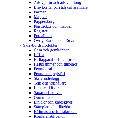
Arkivpärm och arkivkartong
Brevkorgar och tidskriftssamlare
Pärmar
Mappar
Papperskorgar
Plastfickor och mappar
Register
Fotoalbum
Övrigt Sortera och förvara
Skrivbordsprodukter
Gem och gemkoppar
Hålslag
Häftapparat och häftpistol
Häftklammer och tillbehör
Pennfodral
Penn- och prylställ
Skrivunderlägg
Tejp och tejphållare
Lim och klister
Saxar och knivar
Gummiband
Linjaler och gradskivor
Stämplar och tillbehör
Häftmassa och fästkuddar
Konferenstillbehör