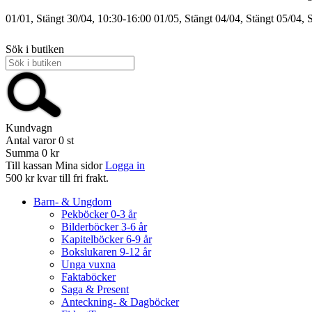
01/01, Stängt
30/04, 10:30-16:00
01/05, Stängt
04/04, Stängt
05/04, 
Sök i butiken
Kundvagn
Antal varor
0
st
Summa
0 kr
Till kassan
Mina sidor
Logga in
500 kr kvar till fri frakt.
Barn- & Ungdom
Pekböcker 0-3 år
Bilderböcker 3-6 år
Kapitelböcker 6-9 år
Bokslukaren 9-12 år
Unga vuxna
Faktaböcker
Saga & Present
Anteckning- & Dagböcker