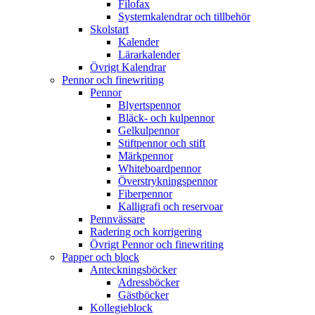
Filofax
Systemkalendrar och tillbehör
Skolstart
Kalender
Lärarkalender
Övrigt Kalendrar
Pennor och finewriting
Pennor
Blyertspennor
Bläck- och kulpennor
Gelkulpennor
Stiftpennor och stift
Märkpennor
Whiteboardpennor
Överstrykningspennor
Fiberpennor
Kalligrafi och reservoar
Pennvässare
Radering och korrigering
Övrigt Pennor och finewriting
Papper och block
Anteckningsböcker
Adressböcker
Gästböcker
Kollegieblock