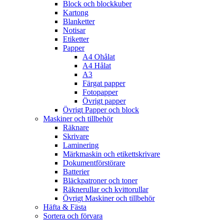
Block och blockkuber
Kartong
Blanketter
Notisar
Etiketter
Papper
A4 Ohålat
A4 Hålat
A3
Färgat papper
Fotopapper
Övrigt papper
Övrigt Papper och block
Maskiner och tillbehör
Räknare
Skrivare
Laminering
Märkmaskin och etikettskrivare
Dokumentförstörare
Batterier
Bläckpatroner och toner
Räknerullar och kvittorullar
Övrigt Maskiner och tillbehör
Häfta & Fästa
Sortera och förvara