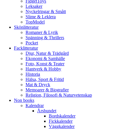
FidgetToys
Leksaker
Nyckelringar & Smått
Slime & Leklera
TopModel
Skönlitteratur
Romaner & Lyrik
Spänning & Thrillers
Pocket
Facklitteratur
Djur, Natur & Trädgård
Ekonomi & Samhälle
Foto, Konst & Teater
Hantverk & Hobby
Historia
Hälsa, Sport & Fritid
Mat & Dryck
Memoarer & Biografier
Religion, Filosofi & Naturvetenskap
Non books
Kalendrar
Årsbundet
Bordskalender
Fickkalender
Väggkalender