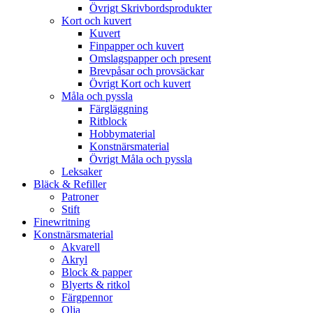
Övrigt Skrivbordsprodukter
Kort och kuvert
Kuvert
Finpapper och kuvert
Omslagspapper och present
Brevpåsar och provsäckar
Övrigt Kort och kuvert
Måla och pyssla
Färgläggning
Ritblock
Hobbymaterial
Konstnärsmaterial
Övrigt Måla och pyssla
Leksaker
Bläck & Refiller
Patroner
Stift
Finewritning
Konstnärsmaterial
Akvarell
Akryl
Block & papper
Blyerts & ritkol
Färgpennor
Olja