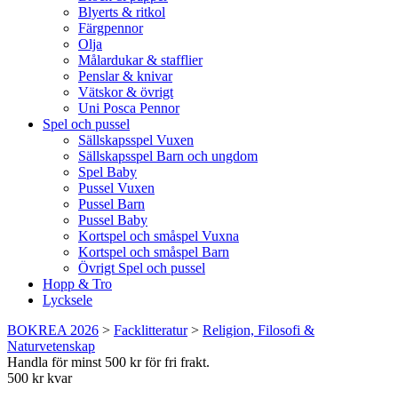
Blyerts & ritkol
Färgpennor
Olja
Målardukar & stafflier
Penslar & knivar
Vätskor & övrigt
Uni Posca Pennor
Spel och pussel
Sällskapsspel Vuxen
Sällskapsspel Barn och ungdom
Spel Baby
Pussel Vuxen
Pussel Barn
Pussel Baby
Kortspel och småspel Vuxna
Kortspel och småspel Barn
Övrigt Spel och pussel
Hopp & Tro
Lycksele
BOKREA 2026
>
Facklitteratur
>
Religion, Filosofi &
Naturvetenskap
Handla för minst 500 kr för fri frakt.
500 kr kvar