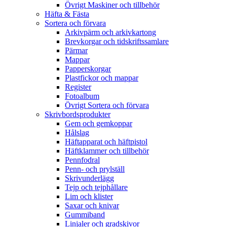
Övrigt Maskiner och tillbehör
Häfta & Fästa
Sortera och förvara
Arkivpärm och arkivkartong
Brevkorgar och tidskriftssamlare
Pärmar
Mappar
Papperskorgar
Plastfickor och mappar
Register
Fotoalbum
Övrigt Sortera och förvara
Skrivbordsprodukter
Gem och gemkoppar
Hålslag
Häftapparat och häftpistol
Häftklammer och tillbehör
Pennfodral
Penn- och prylställ
Skrivunderlägg
Tejp och tejphållare
Lim och klister
Saxar och knivar
Gummiband
Linjaler och gradskivor