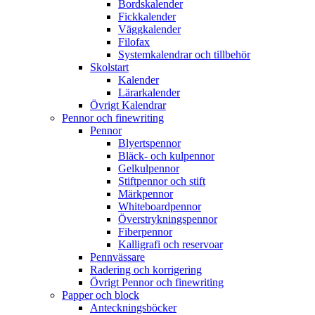
Bordskalender
Fickkalender
Väggkalender
Filofax
Systemkalendrar och tillbehör
Skolstart
Kalender
Lärarkalender
Övrigt Kalendrar
Pennor och finewriting
Pennor
Blyertspennor
Bläck- och kulpennor
Gelkulpennor
Stiftpennor och stift
Märkpennor
Whiteboardpennor
Överstrykningspennor
Fiberpennor
Kalligrafi och reservoar
Pennvässare
Radering och korrigering
Övrigt Pennor och finewriting
Papper och block
Anteckningsböcker