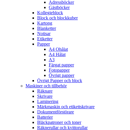
Adressböcker
Gästböcker
Kollegieblock
Block och blockkuber
Kartong
Blanketter
Notisar
Etiketter
Papper
A4 Ohålat
A4 Hålat
A3
Färgat papper
Fotopapper
Övrigt papper
Övrigt Papper och block
Maskiner och tillbehör
Räknare
Skrivare
Laminering
Märkmaskin och etikettskrivare
Dokumentförstörare
Batterier
Bläckpatroner och toner
Räknerullar och kvittorullar