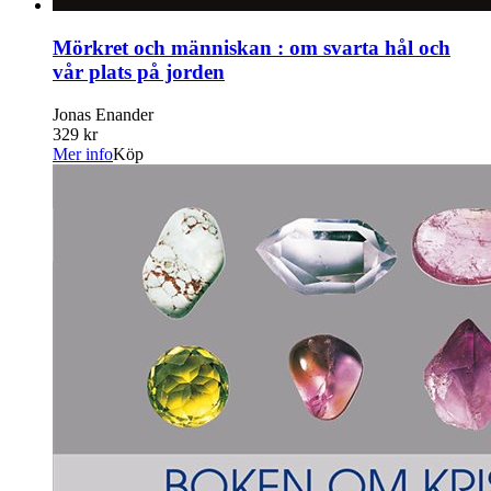
Mörkret och människan : om svarta hål och
vår plats på jorden
Jonas Enander
329 kr
Mer info
Köp