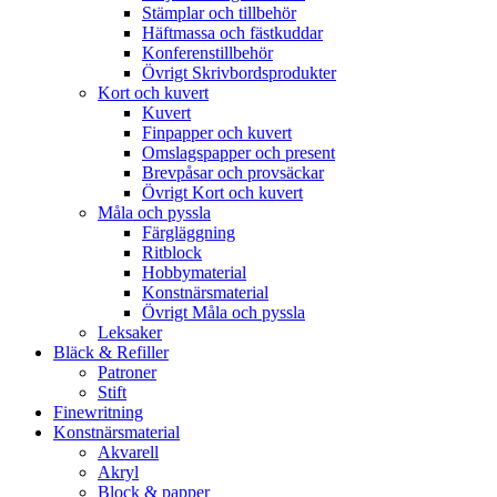
Stämplar och tillbehör
Häftmassa och fästkuddar
Konferenstillbehör
Övrigt Skrivbordsprodukter
Kort och kuvert
Kuvert
Finpapper och kuvert
Omslagspapper och present
Brevpåsar och provsäckar
Övrigt Kort och kuvert
Måla och pyssla
Färgläggning
Ritblock
Hobbymaterial
Konstnärsmaterial
Övrigt Måla och pyssla
Leksaker
Bläck & Refiller
Patroner
Stift
Finewritning
Konstnärsmaterial
Akvarell
Akryl
Block & papper