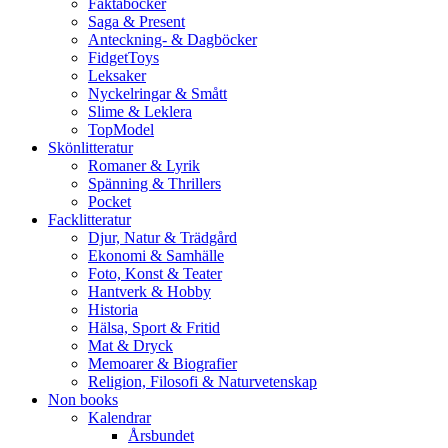
Faktaböcker
Saga & Present
Anteckning- & Dagböcker
FidgetToys
Leksaker
Nyckelringar & Smått
Slime & Leklera
TopModel
Skönlitteratur
Romaner & Lyrik
Spänning & Thrillers
Pocket
Facklitteratur
Djur, Natur & Trädgård
Ekonomi & Samhälle
Foto, Konst & Teater
Hantverk & Hobby
Historia
Hälsa, Sport & Fritid
Mat & Dryck
Memoarer & Biografier
Religion, Filosofi & Naturvetenskap
Non books
Kalendrar
Årsbundet